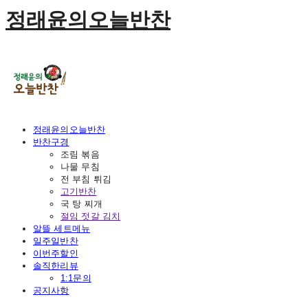
정래윤의오늘반찬
정래윤의오늘반찬
반찬구경
조림 볶음
나물 무침
전 부침 튀김
고기반찬
국 탕 찌개
절임 젓갈 김치
알뜰 세트메뉴
일주일반찬
이번주할인
솔직한리뷰
1:1문의
공지사항