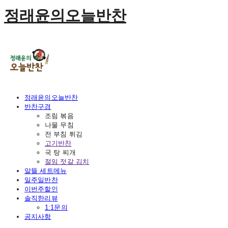
정래윤의오늘반찬
정래윤의오늘반찬
반찬구경
조림 볶음
나물 무침
전 부침 튀김
고기반찬
국 탕 찌개
절임 젓갈 김치
알뜰 세트메뉴
일주일반찬
이번주할인
솔직한리뷰
1:1문의
공지사항