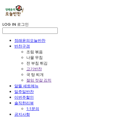
LOG IN
로그인
정래윤의오늘반찬
반찬구경
조림 볶음
나물 무침
전 부침 튀김
고기반찬
국 탕 찌개
절임 젓갈 김치
알뜰 세트메뉴
일주일반찬
이번주할인
솔직한리뷰
1:1문의
공지사항