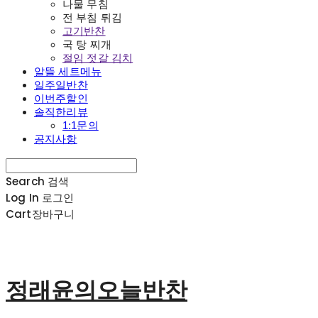
나물 무침
전 부침 튀김
고기반찬
국 탕 찌개
절임 젓갈 김치
알뜰 세트메뉴
일주일반찬
이번주할인
솔직한리뷰
1:1문의
공지사항
Search
검색
Log In
로그인
Cart
장바구니
정래윤의오늘반찬