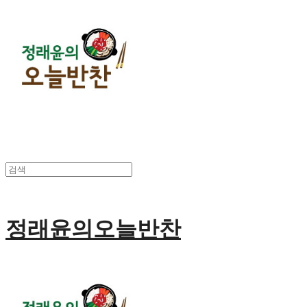
정래윤의오늘반찬