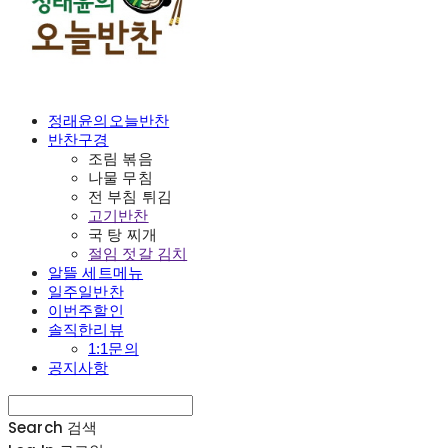
정래윤의오늘반찬
반찬구경
조림 볶음
나물 무침
전 부침 튀김
고기반찬
국 탕 찌개
절임 젓갈 김치
알뜰 세트메뉴
일주일반찬
이번주할인
솔직한리뷰
1:1문의
공지사항
Search
검색