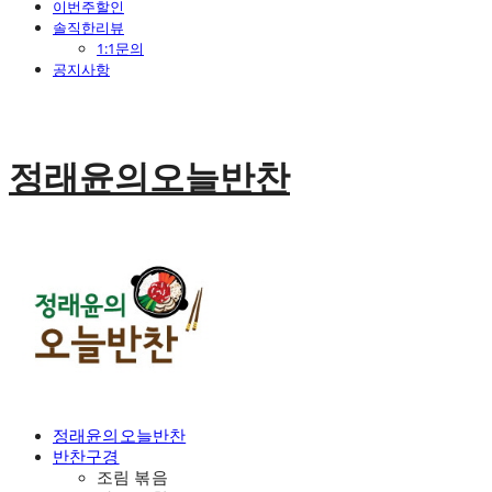
이번주할인
솔직한리뷰
1:1문의
공지사항
정래윤의오늘반찬
정래윤의오늘반찬
반찬구경
조림 볶음