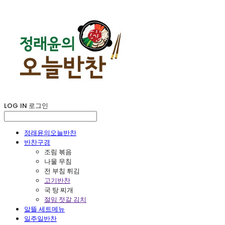
LOG IN
로그인
정래윤의오늘반찬
반찬구경
조림 볶음
나물 무침
전 부침 튀김
고기반찬
국 탕 찌개
절임 젓갈 김치
알뜰 세트메뉴
일주일반찬