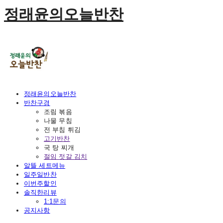
정래윤의오늘반찬
정래윤의오늘반찬
반찬구경
조림 볶음
나물 무침
전 부침 튀김
고기반찬
국 탕 찌개
절임 젓갈 김치
알뜰 세트메뉴
일주일반찬
이번주할인
솔직한리뷰
1:1문의
공지사항