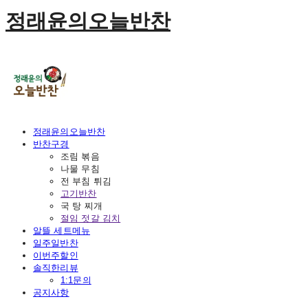
정래윤의오늘반찬
정래윤의오늘반찬
반찬구경
조림 볶음
나물 무침
전 부침 튀김
고기반찬
국 탕 찌개
절임 젓갈 김치
알뜰 세트메뉴
일주일반찬
이번주할인
솔직한리뷰
1:1문의
공지사항