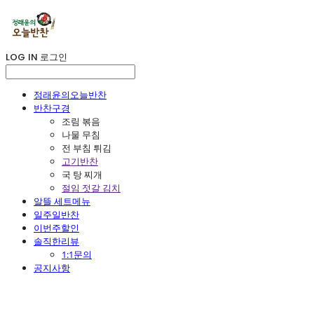
LOG IN
로그인
정래윤의오늘반찬
반찬구경
조림 볶음
나물 무침
전 부침 튀김
고기반찬
국 탕 찌개
절임 젓갈 김치
알뜰 세트메뉴
일주일반찬
이번주할인
솔직한리뷰
1:1문의
공지사항