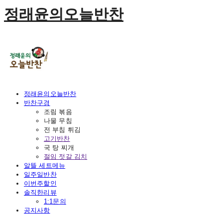
정래윤의오늘반찬
정래윤의오늘반찬
반찬구경
조림 볶음
나물 무침
전 부침 튀김
고기반찬
국 탕 찌개
절임 젓갈 김치
알뜰 세트메뉴
일주일반찬
이번주할인
솔직한리뷰
1:1문의
공지사항