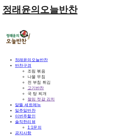
정래윤의오늘반찬
정래윤의오늘반찬
반찬구경
조림 볶음
나물 무침
전 부침 튀김
고기반찬
국 탕 찌개
절임 젓갈 김치
알뜰 세트메뉴
일주일반찬
이번주할인
솔직한리뷰
1:1문의
공지사항