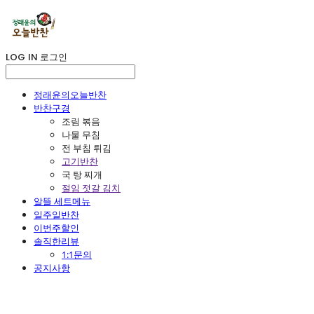
LOG IN
로그인
정래윤의오늘반찬
반찬구경
조림 볶음
나물 무침
전 부침 튀김
고기반찬
국 탕 찌개
절임 젓갈 김치
알뜰 세트메뉴
일주일반찬
이번주할인
솔직한리뷰
1:1문의
공지사항