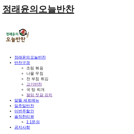
정래윤의오늘반찬
정래윤의오늘반찬
반찬구경
조림 볶음
나물 무침
전 부침 튀김
고기반찬
국 탕 찌개
절임 젓갈 김치
알뜰 세트메뉴
일주일반찬
이번주할인
솔직한리뷰
1:1문의
공지사항