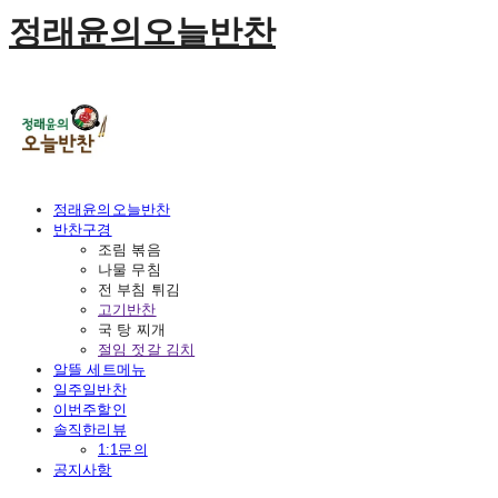
정래윤의오늘반찬
정래윤의오늘반찬
반찬구경
조림 볶음
나물 무침
전 부침 튀김
고기반찬
국 탕 찌개
절임 젓갈 김치
알뜰 세트메뉴
일주일반찬
이번주할인
솔직한리뷰
1:1문의
공지사항