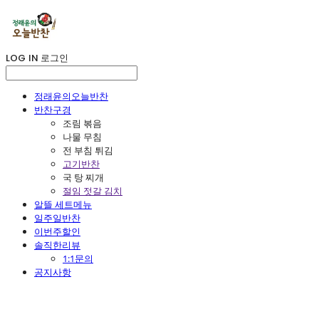
LOG IN
로그인
정래윤의오늘반찬
반찬구경
조림 볶음
나물 무침
전 부침 튀김
고기반찬
국 탕 찌개
절임 젓갈 김치
알뜰 세트메뉴
일주일반찬
이번주할인
솔직한리뷰
1:1문의
공지사항