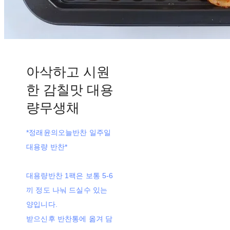
아삭하고 시원
한 감칠맛 대용
량무생채
*정래윤의오늘반찬 일주일
대용량 반찬*
대용량반찬 1팩은 보통 5-6
끼 정도 나눠 드실수 있는
양입니다.
받으신후 반찬통에 옮겨 담