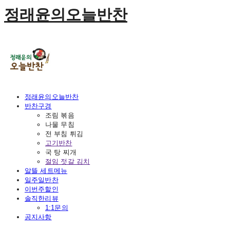
정래윤의오늘반찬
정래윤의오늘반찬
반찬구경
조림 볶음
나물 무침
전 부침 튀김
고기반찬
국 탕 찌개
절임 젓갈 김치
알뜰 세트메뉴
일주일반찬
이번주할인
솔직한리뷰
1:1문의
공지사항