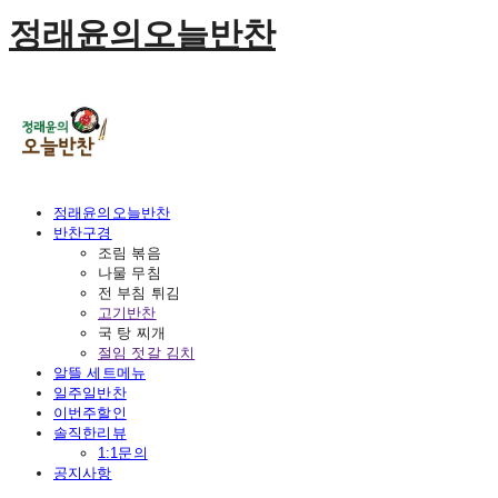
정래윤의오늘반찬
정래윤의오늘반찬
반찬구경
조림 볶음
나물 무침
전 부침 튀김
고기반찬
국 탕 찌개
절임 젓갈 김치
알뜰 세트메뉴
일주일반찬
이번주할인
솔직한리뷰
1:1문의
공지사항