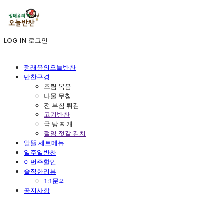
LOG IN
로그인
정래윤의오늘반찬
반찬구경
조림 볶음
나물 무침
전 부침 튀김
고기반찬
국 탕 찌개
절임 젓갈 김치
알뜰 세트메뉴
일주일반찬
이번주할인
솔직한리뷰
1:1문의
공지사항