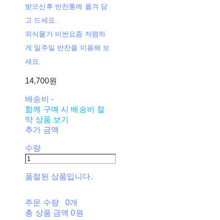
받으신후 반찬통에 옮겨 담
고 드세요.
외식물가 비싼요즘 저렴하
게 일주일 반찬을 이용해 보
세요.
14,700원
배송비
-
함께 구매 시 배송비 절
약 상품 보기
추가 금액
수량
품절된 상품입니다.
주문 수량
0개
총 상품 금액
0원