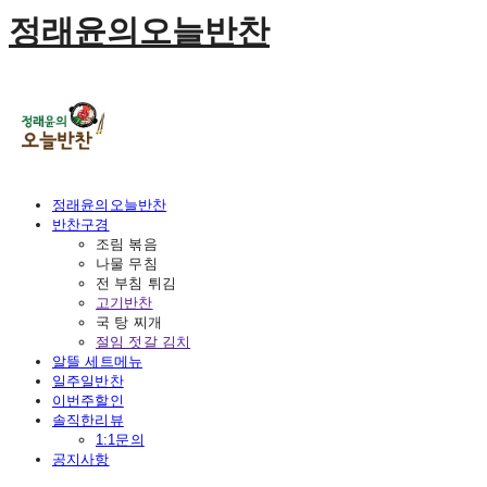
정래윤의오늘반찬
정래윤의오늘반찬
반찬구경
조림 볶음
나물 무침
전 부침 튀김
고기반찬
국 탕 찌개
절임 젓갈 김치
알뜰 세트메뉴
일주일반찬
이번주할인
솔직한리뷰
1:1문의
공지사항