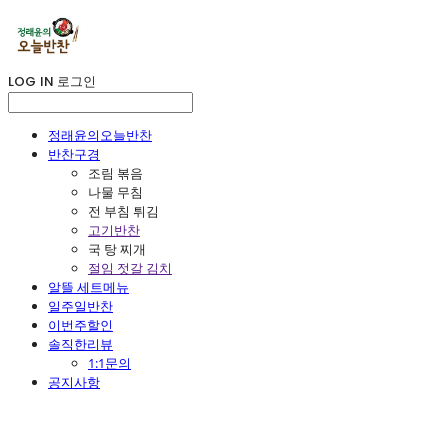
LOG IN
로그인
정래윤의오늘반찬
반찬구경
조림 볶음
나물 무침
전 부침 튀김
고기반찬
국 탕 찌개
절임 젓갈 김치
알뜰 세트메뉴
일주일반찬
이번주할인
솔직한리뷰
1:1문의
공지사항