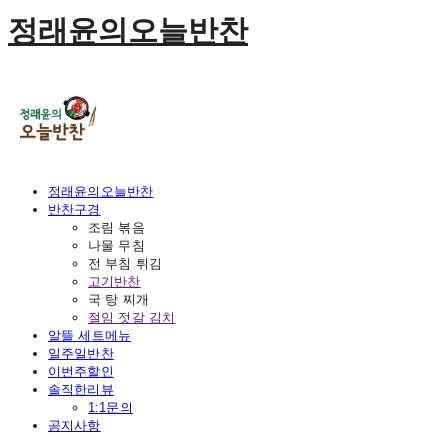
정래윤의오늘반찬
정래윤의오늘반찬
반찬구경
조림 볶음
나물 무침
전 부침 튀김
고기반찬
국 탕 찌개
절임 젓갈 김치
알뜰 세트메뉴
일주일반찬
이번주할인
솔직한리뷰
1:1문의
공지사항