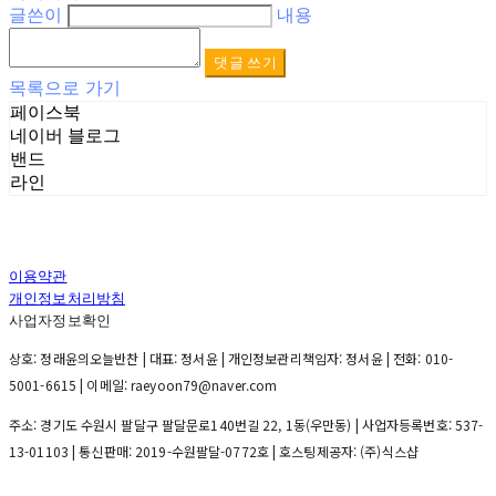
글쓴이
내용
댓글 쓰기
목록으로 가기
페이스북
네이버 블로그
밴드
라인
이용약관
개인정보처리방침
사업자정보확인
상호: 정래윤의오늘반찬 | 대표: 정서윤 | 개인정보관리책임자: 정서윤 | 전화: 010-
5001-6615 | 이메일: raeyoon79@naver.com
주소: 경기도 수원시 팔달구 팔달문로140번길 22, 1동(우만동) | 사업자등록번호:
537-
13-01103
| 통신판매:
2019-수원팔달-0772호
| 호스팅제공자: (주)식스샵