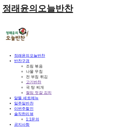
정래윤의오늘반찬
정래윤의오늘반찬
반찬구경
조림 볶음
나물 무침
전 부침 튀김
고기반찬
국 탕 찌개
절임 젓갈 김치
알뜰 세트메뉴
일주일반찬
이번주할인
솔직한리뷰
1:1문의
공지사항