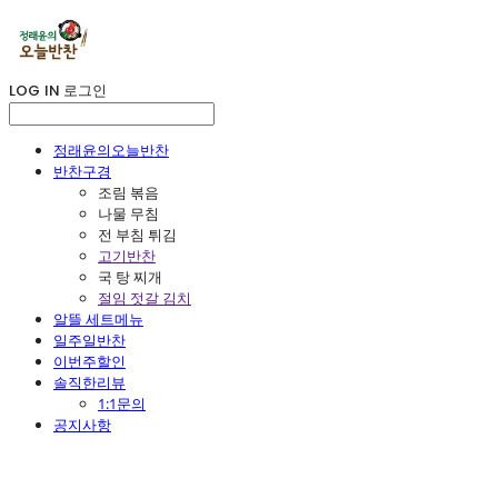
LOG IN
로그인
정래윤의오늘반찬
반찬구경
조림 볶음
나물 무침
전 부침 튀김
고기반찬
국 탕 찌개
절임 젓갈 김치
알뜰 세트메뉴
일주일반찬
이번주할인
솔직한리뷰
1:1문의
공지사항