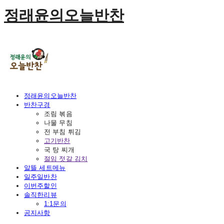
정래윤의오늘반찬
정래윤의오늘반찬
반찬구경
조림 볶음
나물 무침
전 부침 튀김
고기반찬
국 탕 찌개
절임 젓갈 김치
알뜰 세트메뉴
일주일반찬
이번주할인
솔직한리뷰
1:1문의
공지사항