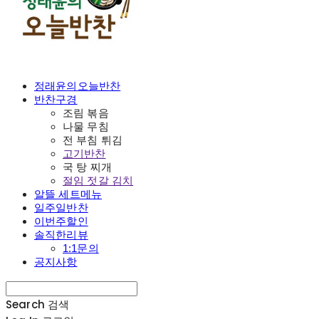
정래윤의오늘반찬
반찬구경
조림 볶음
나물 무침
전 부침 튀김
고기반찬
국 탕 찌개
절임 젓갈 김치
알뜰 세트메뉴
일주일반찬
이번주할인
솔직한리뷰
1:1문의
공지사항
Search
검색