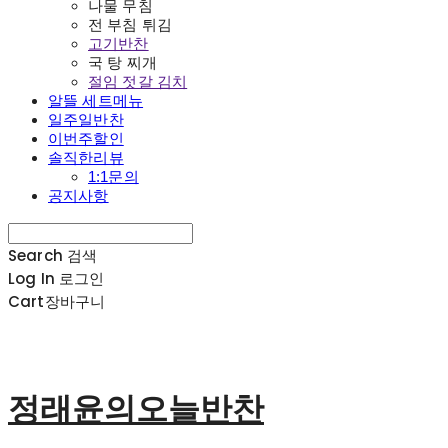
나물 무침
전 부침 튀김
고기반찬
국 탕 찌개
절임 젓갈 김치
알뜰 세트메뉴
일주일반찬
이번주할인
솔직한리뷰
1:1문의
공지사항
Search
검색
Log In
로그인
Cart
장바구니
정래윤의오늘반찬