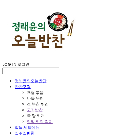
LOG IN
로그인
정래윤의오늘반찬
반찬구경
조림 볶음
나물 무침
전 부침 튀김
고기반찬
국 탕 찌개
절임 젓갈 김치
알뜰 세트메뉴
일주일반찬