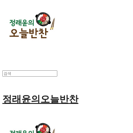
정래윤의오늘반찬