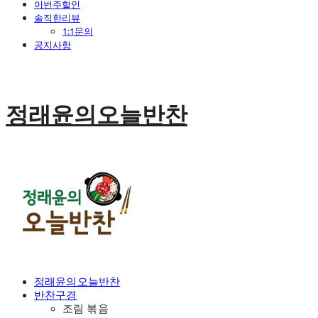
이번주할인
솔직한리뷰
1:1문의
공지사항
정래윤의오늘반찬
정래윤의오늘반찬
반찬구경
조림 볶음