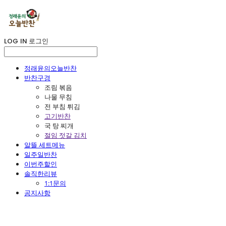
LOG IN
로그인
정래윤의오늘반찬
반찬구경
조림 볶음
나물 무침
전 부침 튀김
고기반찬
국 탕 찌개
절임 젓갈 김치
알뜰 세트메뉴
일주일반찬
이번주할인
솔직한리뷰
1:1문의
공지사항