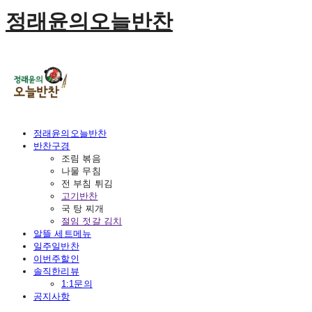
정래윤의오늘반찬
정래윤의오늘반찬
반찬구경
조림 볶음
나물 무침
전 부침 튀김
고기반찬
국 탕 찌개
절임 젓갈 김치
알뜰 세트메뉴
일주일반찬
이번주할인
솔직한리뷰
1:1문의
공지사항