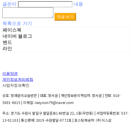
글쓴이
내용
댓글 쓰기
목록으로 가기
페이스북
네이버 블로그
밴드
라인
이용약관
개인정보처리방침
사업자정보확인
상호: 정래윤의오늘반찬 | 대표: 정서윤 | 개인정보관리책임자: 정서윤 | 전화: 010-
5001-6615 | 이메일: raeyoon79@naver.com
주소: 경기도 수원시 팔달구 팔달문로140번길 22, 1동(우만동) | 사업자등록번호:
537-
13-01103
| 통신판매:
2019-수원팔달-0772호
| 호스팅제공자: (주)식스샵