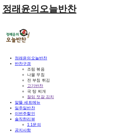
정래윤의오늘반찬
정래윤의오늘반찬
반찬구경
조림 볶음
나물 무침
전 부침 튀김
고기반찬
국 탕 찌개
절임 젓갈 김치
알뜰 세트메뉴
일주일반찬
이번주할인
솔직한리뷰
1:1문의
공지사항