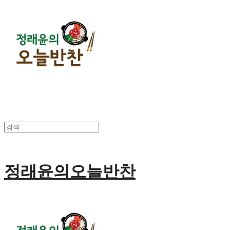
정래윤의오늘반찬