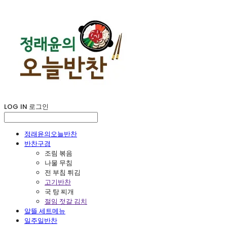
LOG IN
로그인
정래윤의오늘반찬
반찬구경
조림 볶음
나물 무침
전 부침 튀김
고기반찬
국 탕 찌개
절임 젓갈 김치
알뜰 세트메뉴
일주일반찬