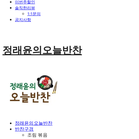
이번주할인
솔직한리뷰
1:1문의
공지사항
정래윤의오늘반찬
정래윤의오늘반찬
반찬구경
조림 볶음