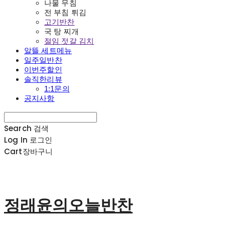
나물 무침
전 부침 튀김
고기반찬
국 탕 찌개
절임 젓갈 김치
알뜰 세트메뉴
일주일반찬
이번주할인
솔직한리뷰
1:1문의
공지사항
Search
검색
Log In
로그인
Cart
장바구니
정래윤의오늘반찬