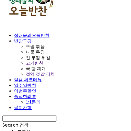
정래윤의오늘반찬
반찬구경
조림 볶음
나물 무침
전 부침 튀김
고기반찬
국 탕 찌개
절임 젓갈 김치
알뜰 세트메뉴
일주일반찬
이번주할인
솔직한리뷰
1:1문의
공지사항
Search
검색