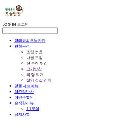
LOG IN
로그인
정래윤의오늘반찬
반찬구경
조림 볶음
나물 무침
전 부침 튀김
고기반찬
국 탕 찌개
절임 젓갈 김치
알뜰 세트메뉴
일주일반찬
이번주할인
솔직한리뷰
1:1문의
공지사항