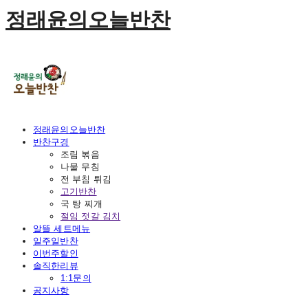
정래윤의오늘반찬
정래윤의오늘반찬
반찬구경
조림 볶음
나물 무침
전 부침 튀김
고기반찬
국 탕 찌개
절임 젓갈 김치
알뜰 세트메뉴
일주일반찬
이번주할인
솔직한리뷰
1:1문의
공지사항