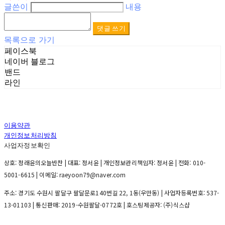
글쓴이
내용
댓글 쓰기
목록으로 가기
페이스북
네이버 블로그
밴드
라인
이용약관
개인정보처리방침
사업자정보확인
상호: 정래윤의오늘반찬 | 대표: 정서윤 | 개인정보관리책임자: 정서윤 | 전화: 010-
5001-6615 | 이메일: raeyoon79@naver.com
주소: 경기도 수원시 팔달구 팔달문로140번길 22, 1동(우만동) | 사업자등록번호:
537-
13-01103
| 통신판매:
2019-수원팔달-0772호
| 호스팅제공자: (주)식스샵