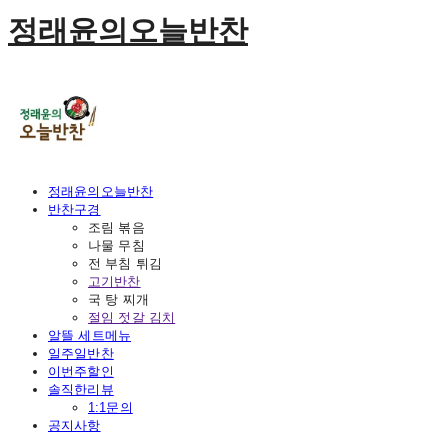
정래윤의오늘반찬
정래윤의오늘반찬
반찬구경
조림 볶음
나물 무침
전 부침 튀김
고기반찬
국 탕 찌개
절임 젓갈 김치
알뜰 세트메뉴
일주일반찬
이번주할인
솔직한리뷰
1:1문의
공지사항