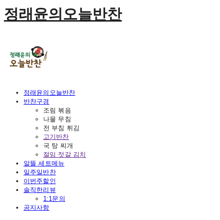
정래윤의오늘반찬
정래윤의오늘반찬
반찬구경
조림 볶음
나물 무침
전 부침 튀김
고기반찬
국 탕 찌개
절임 젓갈 김치
알뜰 세트메뉴
일주일반찬
이번주할인
솔직한리뷰
1:1문의
공지사항