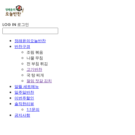
LOG IN
로그인
정래윤의오늘반찬
반찬구경
조림 볶음
나물 무침
전 부침 튀김
고기반찬
국 탕 찌개
절임 젓갈 김치
알뜰 세트메뉴
일주일반찬
이번주할인
솔직한리뷰
1:1문의
공지사항