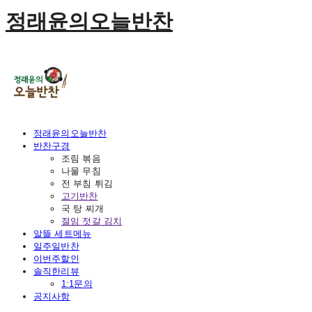
정래윤의오늘반찬
정래윤의오늘반찬
반찬구경
조림 볶음
나물 무침
전 부침 튀김
고기반찬
국 탕 찌개
절임 젓갈 김치
알뜰 세트메뉴
일주일반찬
이번주할인
솔직한리뷰
1:1문의
공지사항