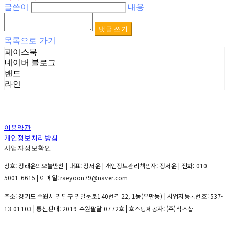
글쓴이
내용
댓글 쓰기
목록으로 가기
페이스북
네이버 블로그
밴드
라인
이용약관
개인정보처리방침
사업자정보확인
상호: 정래윤의오늘반찬 | 대표: 정서윤 | 개인정보관리책임자: 정서윤 | 전화: 010-
5001-6615 | 이메일: raeyoon79@naver.com
주소: 경기도 수원시 팔달구 팔달문로140번길 22, 1동(우만동) | 사업자등록번호:
537-
13-01103
| 통신판매:
2019-수원팔달-0772호
| 호스팅제공자: (주)식스샵