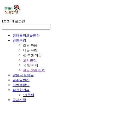
LOG IN
로그인
정래윤의오늘반찬
반찬구경
조림 볶음
나물 무침
전 부침 튀김
고기반찬
국 탕 찌개
절임 젓갈 김치
알뜰 세트메뉴
일주일반찬
이번주할인
솔직한리뷰
1:1문의
공지사항