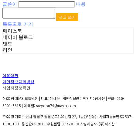
글쓴이
내용
댓글 쓰기
목록으로 가기
페이스북
네이버 블로그
밴드
라인
이용약관
개인정보처리방침
사업자정보확인
상호: 정래윤의오늘반찬 | 대표: 정서윤 | 개인정보관리책임자: 정서윤 | 전화: 010-
5001-6615 | 이메일: raeyoon79@naver.com
주소: 경기도 수원시 팔달구 팔달문로140번길 22, 1동(우만동) | 사업자등록번호:
537-
13-01103
| 통신판매:
2019-수원팔달-0772호
| 호스팅제공자: (주)식스샵