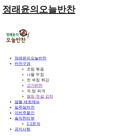
정래윤의오늘반찬
정래윤의오늘반찬
반찬구경
조림 볶음
나물 무침
전 부침 튀김
고기반찬
국 탕 찌개
절임 젓갈 김치
알뜰 세트메뉴
일주일반찬
이번주할인
솔직한리뷰
1:1문의
공지사항