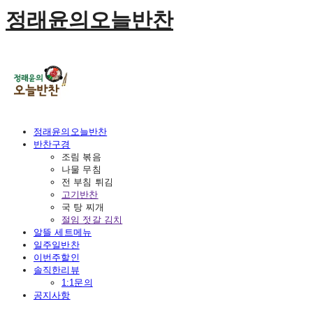
정래윤의오늘반찬
정래윤의오늘반찬
반찬구경
조림 볶음
나물 무침
전 부침 튀김
고기반찬
국 탕 찌개
절임 젓갈 김치
알뜰 세트메뉴
일주일반찬
이번주할인
솔직한리뷰
1:1문의
공지사항