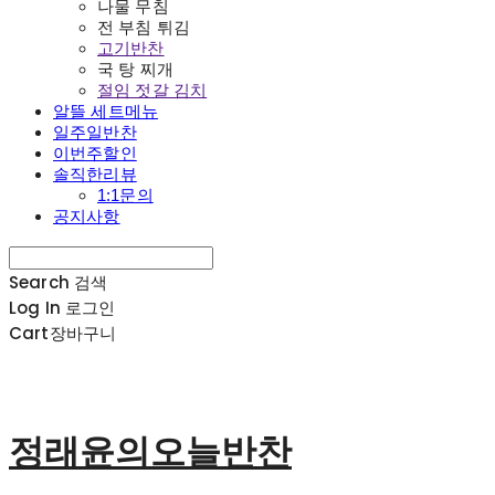
나물 무침
전 부침 튀김
고기반찬
국 탕 찌개
절임 젓갈 김치
알뜰 세트메뉴
일주일반찬
이번주할인
솔직한리뷰
1:1문의
공지사항
Search
검색
Log In
로그인
Cart
장바구니
정래윤의오늘반찬