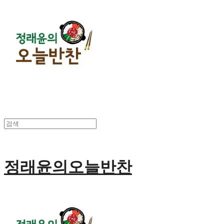
정래윤의오늘반찬