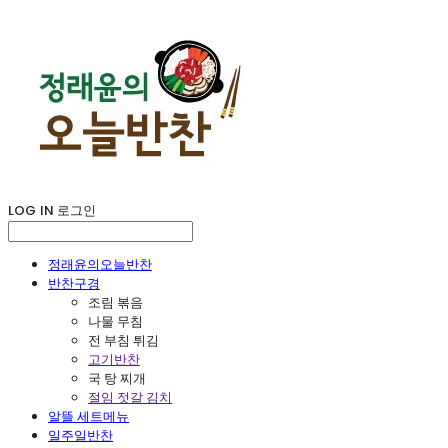
LOG IN
로그인
정래윤의오늘반찬
반찬구경
조림 볶음
나물 무침
전 부침 튀김
고기반찬
국 탕 찌개
절임 젓갈 김치
알뜰 세트메뉴
일주일반찬