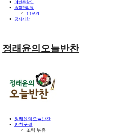
이번주할인
솔직한리뷰
1:1문의
공지사항
정래윤의오늘반찬
정래윤의오늘반찬
반찬구경
조림 볶음