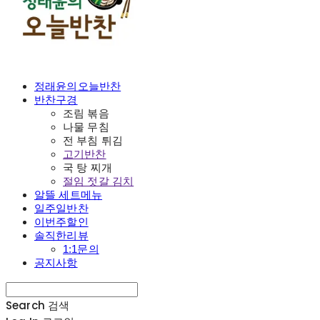
정래윤의오늘반찬
반찬구경
조림 볶음
나물 무침
전 부침 튀김
고기반찬
국 탕 찌개
절임 젓갈 김치
알뜰 세트메뉴
일주일반찬
이번주할인
솔직한리뷰
1:1문의
공지사항
Search
검색