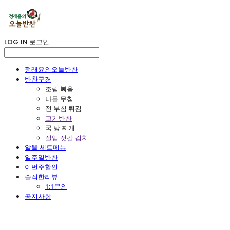
LOG IN
로그인
정래윤의오늘반찬
반찬구경
조림 볶음
나물 무침
전 부침 튀김
고기반찬
국 탕 찌개
절임 젓갈 김치
알뜰 세트메뉴
일주일반찬
이번주할인
솔직한리뷰
1:1문의
공지사항