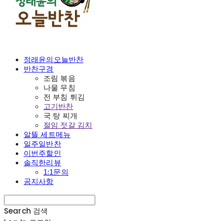
정래윤의오늘반찬
반찬구경
조림 볶음
나물 무침
전 부침 튀김
고기반찬
국 탕 찌개
절임 젓갈 김치
알뜰 세트메뉴
일주일반찬
이번주할인
솔직한리뷰
1:1문의
공지사항
Search
검색