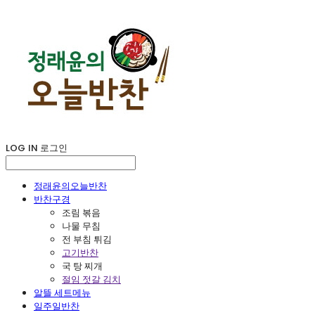
LOG IN
로그인
정래윤의오늘반찬
반찬구경
조림 볶음
나물 무침
전 부침 튀김
고기반찬
국 탕 찌개
절임 젓갈 김치
알뜰 세트메뉴
일주일반찬