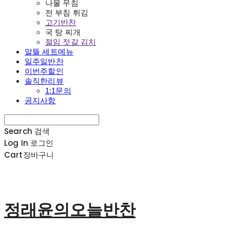
나물 무침
전 부침 튀김
고기반찬
국 탕 찌개
절임 젓갈 김치
알뜰 세트메뉴
일주일반찬
이번주할인
솔직한리뷰
1:1문의
공지사항
Search
검색
Log In
로그인
Cart
장바구니
정래윤의오늘반찬