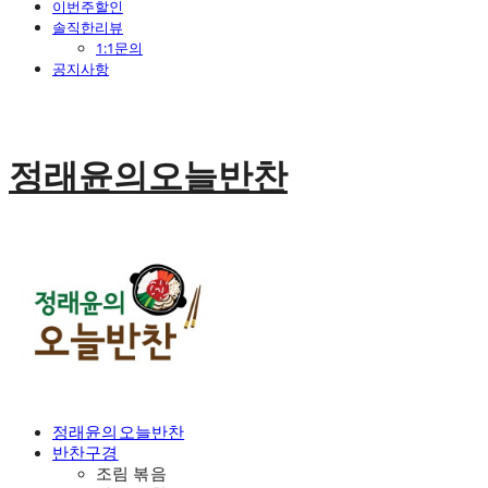
이번주할인
솔직한리뷰
1:1문의
공지사항
정래윤의오늘반찬
정래윤의오늘반찬
반찬구경
조림 볶음