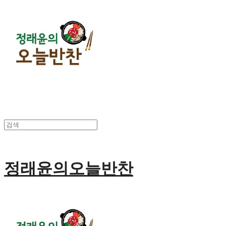
정래윤의오늘반찬