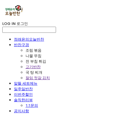
LOG IN
로그인
정래윤의오늘반찬
반찬구경
조림 볶음
나물 무침
전 부침 튀김
고기반찬
국 탕 찌개
절임 젓갈 김치
알뜰 세트메뉴
일주일반찬
이번주할인
솔직한리뷰
1:1문의
공지사항