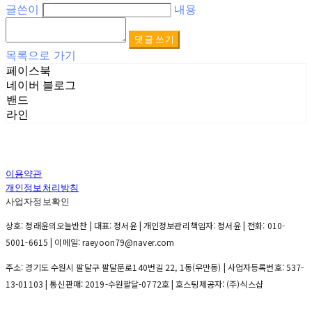
글쓴이
내용
댓글 쓰기
목록으로 가기
페이스북
네이버 블로그
밴드
라인
이용약관
개인정보처리방침
사업자정보확인
상호: 정래윤의오늘반찬 | 대표: 정서윤 | 개인정보관리책임자: 정서윤 | 전화: 010-
5001-6615 | 이메일: raeyoon79@naver.com
주소: 경기도 수원시 팔달구 팔달문로140번길 22, 1동(우만동) | 사업자등록번호:
537-
13-01103
| 통신판매:
2019-수원팔달-0772호
| 호스팅제공자: (주)식스샵