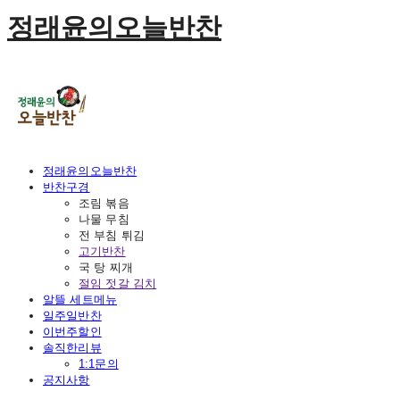
정래윤의오늘반찬
정래윤의오늘반찬
반찬구경
조림 볶음
나물 무침
전 부침 튀김
고기반찬
국 탕 찌개
절임 젓갈 김치
알뜰 세트메뉴
일주일반찬
이번주할인
솔직한리뷰
1:1문의
공지사항