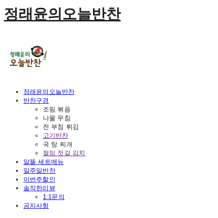
정래윤의오늘반찬
정래윤의오늘반찬
반찬구경
조림 볶음
나물 무침
전 부침 튀김
고기반찬
국 탕 찌개
절임 젓갈 김치
알뜰 세트메뉴
일주일반찬
이번주할인
솔직한리뷰
1:1문의
공지사항