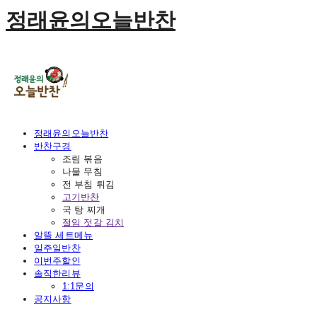
정래윤의오늘반찬
정래윤의오늘반찬
반찬구경
조림 볶음
나물 무침
전 부침 튀김
고기반찬
국 탕 찌개
절임 젓갈 김치
알뜰 세트메뉴
일주일반찬
이번주할인
솔직한리뷰
1:1문의
공지사항