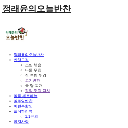
정래윤의오늘반찬
정래윤의오늘반찬
반찬구경
조림 볶음
나물 무침
전 부침 튀김
고기반찬
국 탕 찌개
절임 젓갈 김치
알뜰 세트메뉴
일주일반찬
이번주할인
솔직한리뷰
1:1문의
공지사항