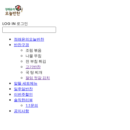
LOG IN
로그인
정래윤의오늘반찬
반찬구경
조림 볶음
나물 무침
전 부침 튀김
고기반찬
국 탕 찌개
절임 젓갈 김치
알뜰 세트메뉴
일주일반찬
이번주할인
솔직한리뷰
1:1문의
공지사항