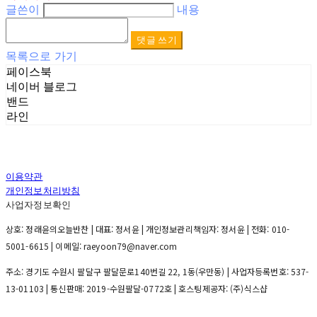
글쓴이
내용
댓글 쓰기
목록으로 가기
페이스북
네이버 블로그
밴드
라인
이용약관
개인정보처리방침
사업자정보확인
상호: 정래윤의오늘반찬 | 대표: 정서윤 | 개인정보관리책임자: 정서윤 | 전화: 010-
5001-6615 | 이메일: raeyoon79@naver.com
주소: 경기도 수원시 팔달구 팔달문로140번길 22, 1동(우만동) | 사업자등록번호:
537-
13-01103
| 통신판매:
2019-수원팔달-0772호
| 호스팅제공자: (주)식스샵