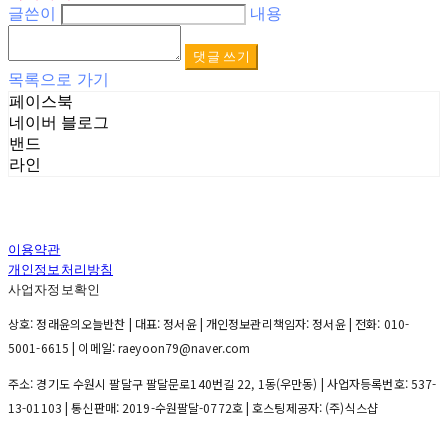
글쓴이
내용
댓글 쓰기
목록으로 가기
페이스북
네이버 블로그
밴드
라인
이용약관
개인정보처리방침
사업자정보확인
상호: 정래윤의오늘반찬 | 대표: 정서윤 | 개인정보관리책임자: 정서윤 | 전화: 010-
5001-6615 | 이메일: raeyoon79@naver.com
주소: 경기도 수원시 팔달구 팔달문로140번길 22, 1동(우만동) | 사업자등록번호:
537-
13-01103
| 통신판매:
2019-수원팔달-0772호
| 호스팅제공자: (주)식스샵