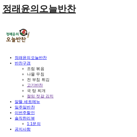
정래윤의오늘반찬
정래윤의오늘반찬
반찬구경
조림 볶음
나물 무침
전 부침 튀김
고기반찬
국 탕 찌개
절임 젓갈 김치
알뜰 세트메뉴
일주일반찬
이번주할인
솔직한리뷰
1:1문의
공지사항