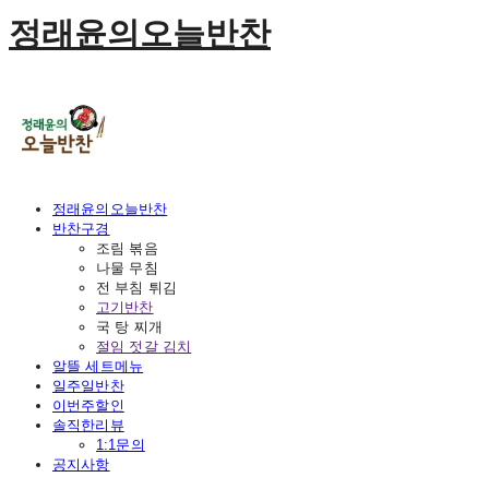
정래윤의오늘반찬
정래윤의오늘반찬
반찬구경
조림 볶음
나물 무침
전 부침 튀김
고기반찬
국 탕 찌개
절임 젓갈 김치
알뜰 세트메뉴
일주일반찬
이번주할인
솔직한리뷰
1:1문의
공지사항