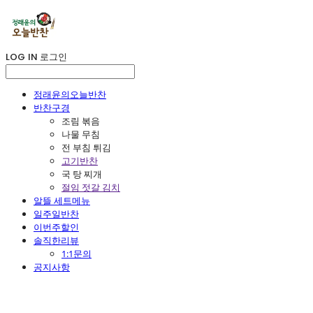
LOG IN
로그인
정래윤의오늘반찬
반찬구경
조림 볶음
나물 무침
전 부침 튀김
고기반찬
국 탕 찌개
절임 젓갈 김치
알뜰 세트메뉴
일주일반찬
이번주할인
솔직한리뷰
1:1문의
공지사항