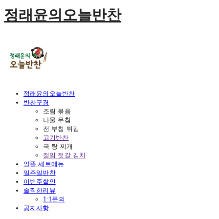
정래윤의오늘반찬
정래윤의오늘반찬
반찬구경
조림 볶음
나물 무침
전 부침 튀김
고기반찬
국 탕 찌개
절임 젓갈 김치
알뜰 세트메뉴
일주일반찬
이번주할인
솔직한리뷰
1:1문의
공지사항