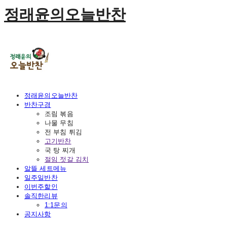
정래윤의오늘반찬
정래윤의오늘반찬
반찬구경
조림 볶음
나물 무침
전 부침 튀김
고기반찬
국 탕 찌개
절임 젓갈 김치
알뜰 세트메뉴
일주일반찬
이번주할인
솔직한리뷰
1:1문의
공지사항