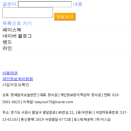
글쓴이
내용
댓글 쓰기
목록으로 가기
페이스북
네이버 블로그
밴드
라인
이용약관
개인정보처리방침
사업자정보확인
상호: 정래윤의오늘반찬 | 대표: 정서윤 | 개인정보관리책임자: 정서윤 | 전화: 010-
5001-6615 | 이메일: raeyoon79@naver.com
주소: 경기도 수원시 팔달구 팔달문로140번길 22, 1동(우만동) | 사업자등록번호:
537-
13-01103
| 통신판매:
2019-수원팔달-0772호
| 호스팅제공자: (주)식스샵