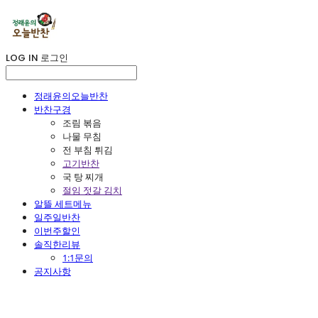
LOG IN
로그인
정래윤의오늘반찬
반찬구경
조림 볶음
나물 무침
전 부침 튀김
고기반찬
국 탕 찌개
절임 젓갈 김치
알뜰 세트메뉴
일주일반찬
이번주할인
솔직한리뷰
1:1문의
공지사항