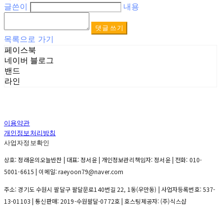
글쓴이
내용
댓글 쓰기
목록으로 가기
페이스북
네이버 블로그
밴드
라인
이용약관
개인정보처리방침
사업자정보확인
상호: 정래윤의오늘반찬 | 대표: 정서윤 | 개인정보관리책임자: 정서윤 | 전화: 010-
5001-6615 | 이메일: raeyoon79@naver.com
주소: 경기도 수원시 팔달구 팔달문로140번길 22, 1동(우만동) | 사업자등록번호:
537-
13-01103
| 통신판매:
2019-수원팔달-0772호
| 호스팅제공자: (주)식스샵