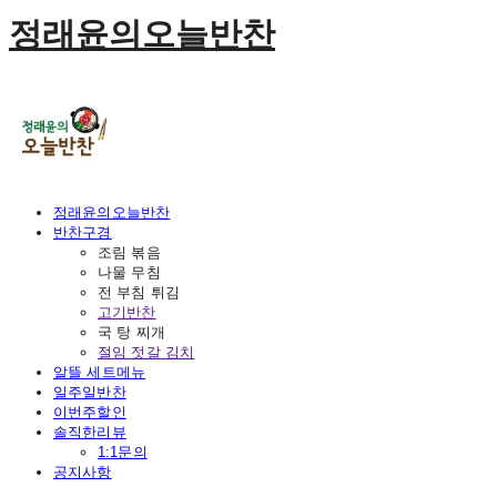
정래윤의오늘반찬
정래윤의오늘반찬
반찬구경
조림 볶음
나물 무침
전 부침 튀김
고기반찬
국 탕 찌개
절임 젓갈 김치
알뜰 세트메뉴
일주일반찬
이번주할인
솔직한리뷰
1:1문의
공지사항