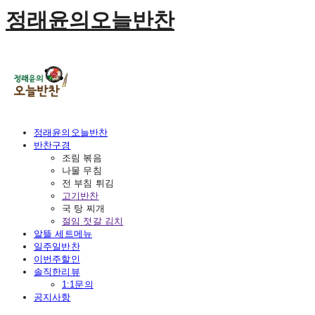
정래윤의오늘반찬
정래윤의오늘반찬
반찬구경
조림 볶음
나물 무침
전 부침 튀김
고기반찬
국 탕 찌개
절임 젓갈 김치
알뜰 세트메뉴
일주일반찬
이번주할인
솔직한리뷰
1:1문의
공지사항