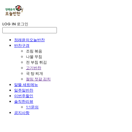
LOG IN
로그인
정래윤의오늘반찬
반찬구경
조림 볶음
나물 무침
전 부침 튀김
고기반찬
국 탕 찌개
절임 젓갈 김치
알뜰 세트메뉴
일주일반찬
이번주할인
솔직한리뷰
1:1문의
공지사항