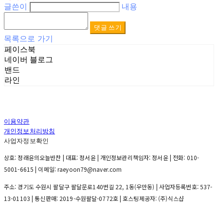
글쓴이
내용
댓글 쓰기
목록으로 가기
페이스북
네이버 블로그
밴드
라인
이용약관
개인정보처리방침
사업자정보확인
상호: 정래윤의오늘반찬 | 대표: 정서윤 | 개인정보관리책임자: 정서윤 | 전화: 010-
5001-6615 | 이메일: raeyoon79@naver.com
주소: 경기도 수원시 팔달구 팔달문로140번길 22, 1동(우만동) | 사업자등록번호:
537-
13-01103
| 통신판매:
2019-수원팔달-0772호
| 호스팅제공자: (주)식스샵