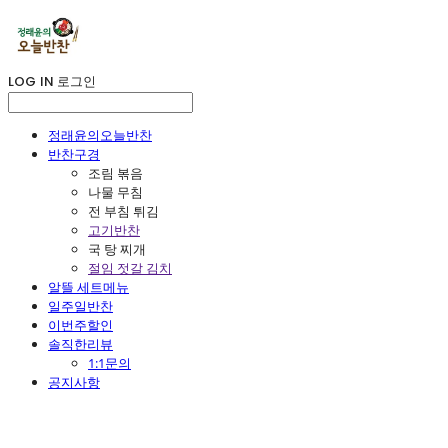
LOG IN
로그인
정래윤의오늘반찬
반찬구경
조림 볶음
나물 무침
전 부침 튀김
고기반찬
국 탕 찌개
절임 젓갈 김치
알뜰 세트메뉴
일주일반찬
이번주할인
솔직한리뷰
1:1문의
공지사항