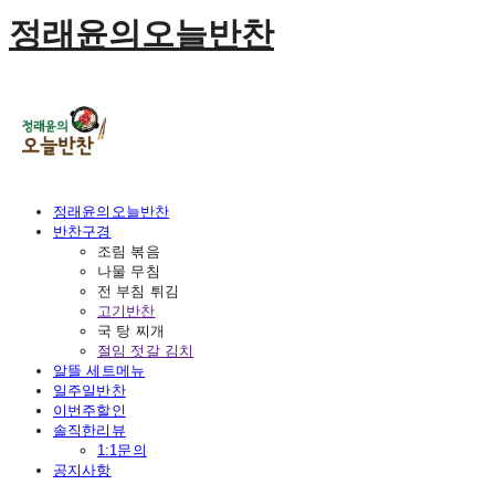
정래윤의오늘반찬
정래윤의오늘반찬
반찬구경
조림 볶음
나물 무침
전 부침 튀김
고기반찬
국 탕 찌개
절임 젓갈 김치
알뜰 세트메뉴
일주일반찬
이번주할인
솔직한리뷰
1:1문의
공지사항