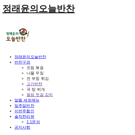
정래윤의오늘반찬
정래윤의오늘반찬
반찬구경
조림 볶음
나물 무침
전 부침 튀김
고기반찬
국 탕 찌개
절임 젓갈 김치
알뜰 세트메뉴
일주일반찬
이번주할인
솔직한리뷰
1:1문의
공지사항