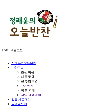
LOG IN
로그인
정래윤의오늘반찬
반찬구경
조림 볶음
나물 무침
전 부침 튀김
고기반찬
국 탕 찌개
절임 젓갈 김치
알뜰 세트메뉴
일주일반찬