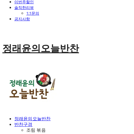
이번주할인
솔직한리뷰
1:1문의
공지사항
정래윤의오늘반찬
정래윤의오늘반찬
반찬구경
조림 볶음