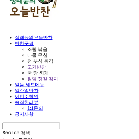
정래윤의오늘반찬
반찬구경
조림 볶음
나물 무침
전 부침 튀김
고기반찬
국 탕 찌개
절임 젓갈 김치
알뜰 세트메뉴
일주일반찬
이번주할인
솔직한리뷰
1:1문의
공지사항
Search
검색