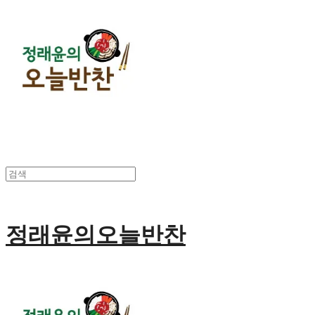
정래윤의오늘반찬