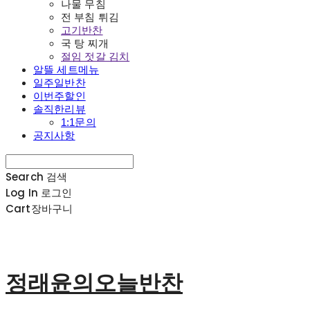
나물 무침
전 부침 튀김
고기반찬
국 탕 찌개
절임 젓갈 김치
알뜰 세트메뉴
일주일반찬
이번주할인
솔직한리뷰
1:1문의
공지사항
Search
검색
Log In
로그인
Cart
장바구니
정래윤의오늘반찬