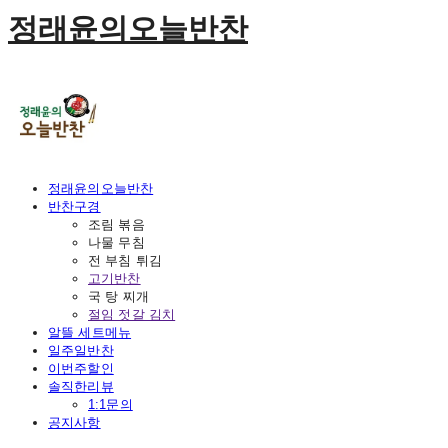
정래윤의오늘반찬
정래윤의오늘반찬
반찬구경
조림 볶음
나물 무침
전 부침 튀김
고기반찬
국 탕 찌개
절임 젓갈 김치
알뜰 세트메뉴
일주일반찬
이번주할인
솔직한리뷰
1:1문의
공지사항