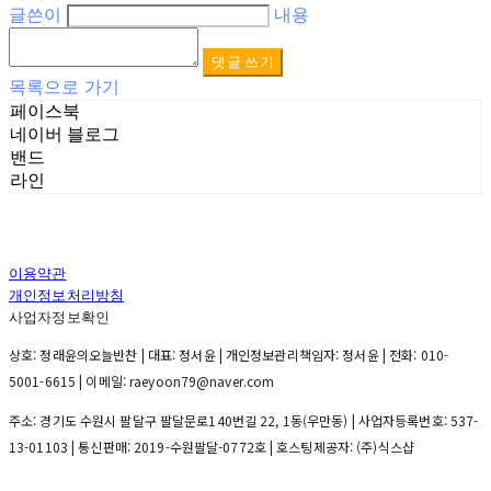
글쓴이
내용
댓글 쓰기
목록으로 가기
페이스북
네이버 블로그
밴드
라인
이용약관
개인정보처리방침
사업자정보확인
상호: 정래윤의오늘반찬 | 대표: 정서윤 | 개인정보관리책임자: 정서윤 | 전화: 010-
5001-6615 | 이메일: raeyoon79@naver.com
주소: 경기도 수원시 팔달구 팔달문로140번길 22, 1동(우만동) | 사업자등록번호:
537-
13-01103
| 통신판매:
2019-수원팔달-0772호
| 호스팅제공자: (주)식스샵