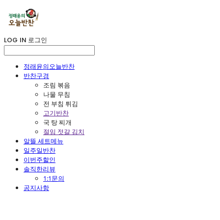
LOG IN
로그인
정래윤의오늘반찬
반찬구경
조림 볶음
나물 무침
전 부침 튀김
고기반찬
국 탕 찌개
절임 젓갈 김치
알뜰 세트메뉴
일주일반찬
이번주할인
솔직한리뷰
1:1문의
공지사항