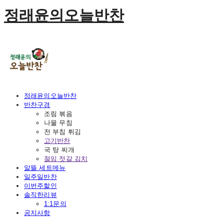
정래윤의오늘반찬
정래윤의오늘반찬
반찬구경
조림 볶음
나물 무침
전 부침 튀김
고기반찬
국 탕 찌개
절임 젓갈 김치
알뜰 세트메뉴
일주일반찬
이번주할인
솔직한리뷰
1:1문의
공지사항