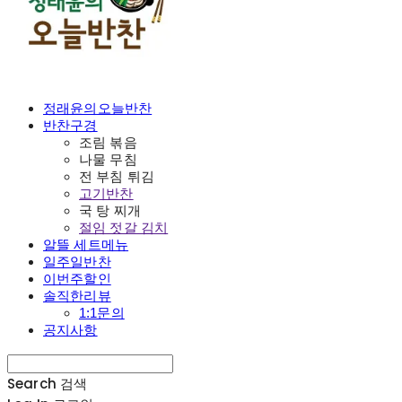
정래윤의오늘반찬
반찬구경
조림 볶음
나물 무침
전 부침 튀김
고기반찬
국 탕 찌개
절임 젓갈 김치
알뜰 세트메뉴
일주일반찬
이번주할인
솔직한리뷰
1:1문의
공지사항
Search
검색