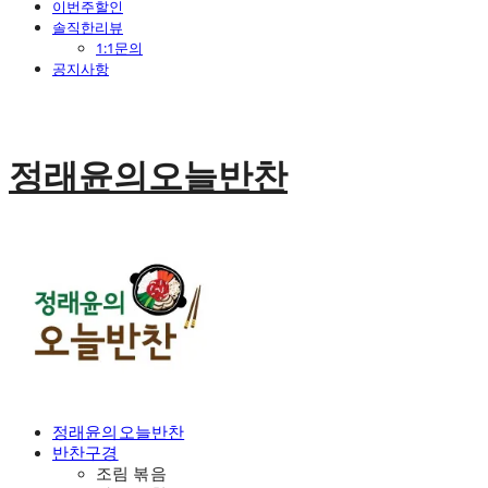
이번주할인
솔직한리뷰
1:1문의
공지사항
정래윤의오늘반찬
정래윤의오늘반찬
반찬구경
조림 볶음