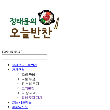
LOG IN
로그인
정래윤의오늘반찬
반찬구경
조림 볶음
나물 무침
전 부침 튀김
고기반찬
국 탕 찌개
절임 젓갈 김치
알뜰 세트메뉴
일주일반찬