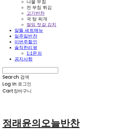
나물 무침
전 부침 튀김
고기반찬
국 탕 찌개
절임 젓갈 김치
알뜰 세트메뉴
일주일반찬
이번주할인
솔직한리뷰
1:1문의
공지사항
Search
검색
Log In
로그인
Cart
장바구니
정래윤의오늘반찬