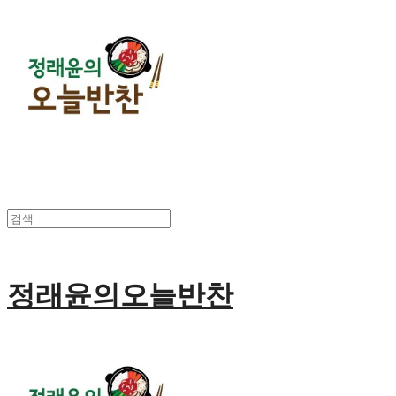
정래윤의오늘반찬