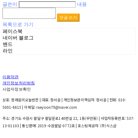
글쓴이
내용
댓글 쓰기
목록으로 가기
페이스북
네이버 블로그
밴드
라인
이용약관
개인정보처리방침
사업자정보확인
상호: 정래윤의오늘반찬 | 대표: 정서윤 | 개인정보관리책임자: 정서윤 | 전화: 010-
5001-6615 | 이메일: raeyoon79@naver.com
주소: 경기도 수원시 팔달구 팔달문로140번길 22, 1동(우만동) | 사업자등록번호:
537-
13-01103
| 통신판매:
2019-수원팔달-0772호
| 호스팅제공자: (주)식스샵