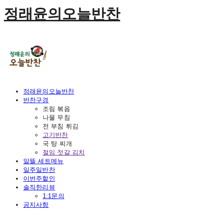
정래윤의오늘반찬
정래윤의오늘반찬
반찬구경
조림 볶음
나물 무침
전 부침 튀김
고기반찬
국 탕 찌개
절임 젓갈 김치
알뜰 세트메뉴
일주일반찬
이번주할인
솔직한리뷰
1:1문의
공지사항