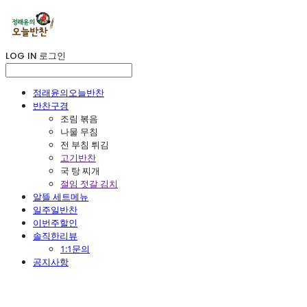
LOG IN
로그인
정래윤의오늘반찬
반찬구경
조림 볶음
나물 무침
전 부침 튀김
고기반찬
국 탕 찌개
절임 젓갈 김치
알뜰 세트메뉴
일주일반찬
이번주할인
솔직한리뷰
1:1문의
공지사항