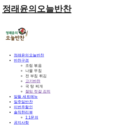
정래윤의오늘반찬
정래윤의오늘반찬
반찬구경
조림 볶음
나물 무침
전 부침 튀김
고기반찬
국 탕 찌개
절임 젓갈 김치
알뜰 세트메뉴
일주일반찬
이번주할인
솔직한리뷰
1:1문의
공지사항