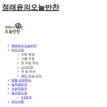
정래윤의오늘반찬
정래윤의오늘반찬
반찬구경
조림 볶음
나물 무침
전 부침 튀김
고기반찬
국 탕 찌개
절임 젓갈 김치
알뜰 세트메뉴
일주일반찬
이번주할인
솔직한리뷰
1:1문의
공지사항