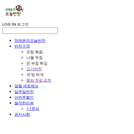
LOG IN
로그인
정래윤의오늘반찬
반찬구경
조림 볶음
나물 무침
전 부침 튀김
고기반찬
국 탕 찌개
절임 젓갈 김치
알뜰 세트메뉴
일주일반찬
이번주할인
솔직한리뷰
1:1문의
공지사항