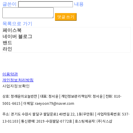
글쓴이
내용
댓글 쓰기
목록으로 가기
페이스북
네이버 블로그
밴드
라인
이용약관
개인정보처리방침
사업자정보확인
상호: 정래윤의오늘반찬 | 대표: 정서윤 | 개인정보관리책임자: 정서윤 | 전화: 010-
5001-6615 | 이메일: raeyoon79@naver.com
주소: 경기도 수원시 팔달구 팔달문로140번길 22, 1동(우만동) | 사업자등록번호:
537-
13-01103
| 통신판매:
2019-수원팔달-0772호
| 호스팅제공자: (주)식스샵