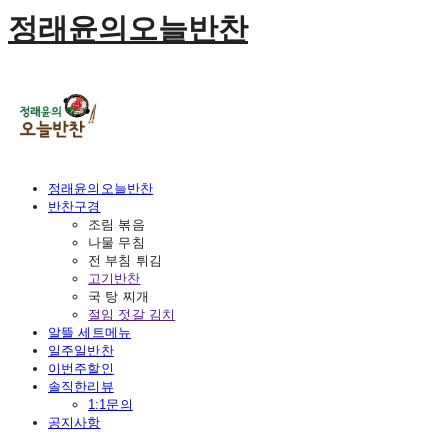
정래윤의오늘반찬
정래윤의오늘반찬
반찬구경
조림 볶음
나물 무침
전 부침 튀김
고기반찬
국 탕 찌개
절임 젓갈 김치
알뜰 세트메뉴
일주일반찬
이번주할인
솔직한리뷰
1:1문의
공지사항