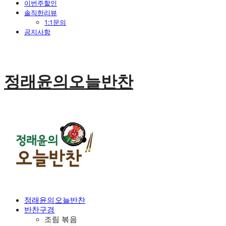
이번주할인
솔직한리뷰
1:1문의
공지사항
정래윤의오늘반찬
정래윤의오늘반찬
반찬구경
조림 볶음