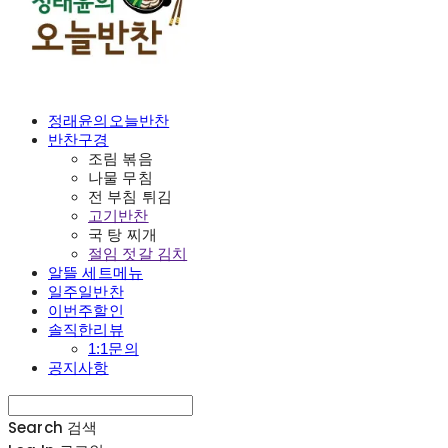
정래윤의오늘반찬
반찬구경
조림 볶음
나물 무침
전 부침 튀김
고기반찬
국 탕 찌개
절임 젓갈 김치
알뜰 세트메뉴
일주일반찬
이번주할인
솔직한리뷰
1:1문의
공지사항
Search
검색