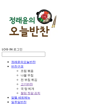
LOG IN
로그인
정래윤의오늘반찬
반찬구경
조림 볶음
나물 무침
전 부침 튀김
고기반찬
국 탕 찌개
절임 젓갈 김치
알뜰 세트메뉴
일주일반찬