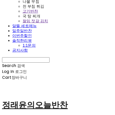
나물 무침
전 부침 튀김
고기반찬
국 탕 찌개
절임 젓갈 김치
알뜰 세트메뉴
일주일반찬
이번주할인
솔직한리뷰
1:1문의
공지사항
Search
검색
Log In
로그인
Cart
장바구니
정래윤의오늘반찬