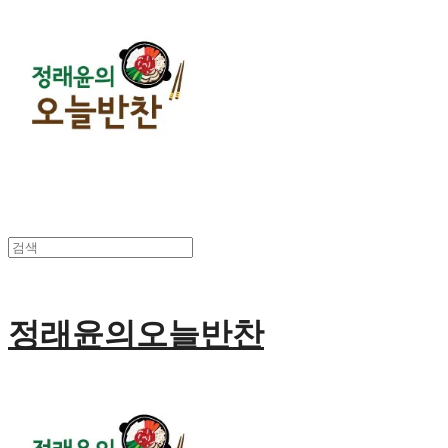
정래윤의오늘반찬