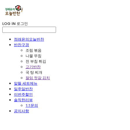
LOG IN
로그인
정래윤의오늘반찬
반찬구경
조림 볶음
나물 무침
전 부침 튀김
고기반찬
국 탕 찌개
절임 젓갈 김치
알뜰 세트메뉴
일주일반찬
이번주할인
솔직한리뷰
1:1문의
공지사항