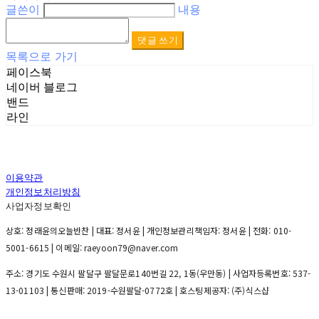
글쓴이
내용
댓글 쓰기
목록으로 가기
페이스북
네이버 블로그
밴드
라인
이용약관
개인정보처리방침
사업자정보확인
상호: 정래윤의오늘반찬 | 대표: 정서윤 | 개인정보관리책임자: 정서윤 | 전화: 010-
5001-6615 | 이메일: raeyoon79@naver.com
주소: 경기도 수원시 팔달구 팔달문로140번길 22, 1동(우만동) | 사업자등록번호:
537-
13-01103
| 통신판매:
2019-수원팔달-0772호
| 호스팅제공자: (주)식스샵