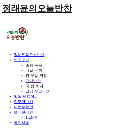
정래윤의오늘반찬
정래윤의오늘반찬
반찬구경
조림 볶음
나물 무침
전 부침 튀김
고기반찬
국 탕 찌개
절임 젓갈 김치
알뜰 세트메뉴
일주일반찬
이번주할인
솔직한리뷰
1:1문의
공지사항