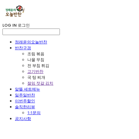
LOG IN
로그인
정래윤의오늘반찬
반찬구경
조림 볶음
나물 무침
전 부침 튀김
고기반찬
국 탕 찌개
절임 젓갈 김치
알뜰 세트메뉴
일주일반찬
이번주할인
솔직한리뷰
1:1문의
공지사항