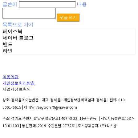
글쓴이
내용
댓글 쓰기
목록으로 가기
페이스북
네이버 블로그
밴드
라인
이용약관
개인정보처리방침
사업자정보확인
상호: 정래윤의오늘반찬 | 대표: 정서윤 | 개인정보관리책임자: 정서윤 | 전화: 010-
5001-6615 | 이메일: raeyoon79@naver.com
주소: 경기도 수원시 팔달구 팔달문로140번길 22, 1동(우만동) | 사업자등록번호:
537-
13-01103
| 통신판매:
2019-수원팔달-0772호
| 호스팅제공자: (주)식스샵