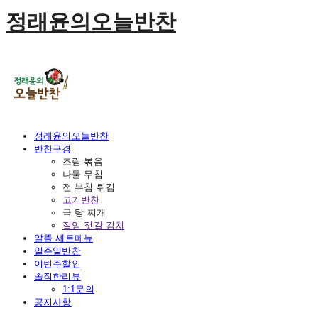
정래윤의오늘반찬
정래윤의오늘반찬
반찬구경
조림 볶음
나물 무침
전 부침 튀김
고기반찬
국 탕 찌개
절임 젓갈 김치
알뜰 세트메뉴
일주일반찬
이번주할인
솔직한리뷰
1:1문의
공지사항