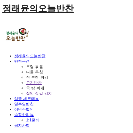
정래윤의오늘반찬
정래윤의오늘반찬
반찬구경
조림 볶음
나물 무침
전 부침 튀김
고기반찬
국 탕 찌개
절임 젓갈 김치
알뜰 세트메뉴
일주일반찬
이번주할인
솔직한리뷰
1:1문의
공지사항