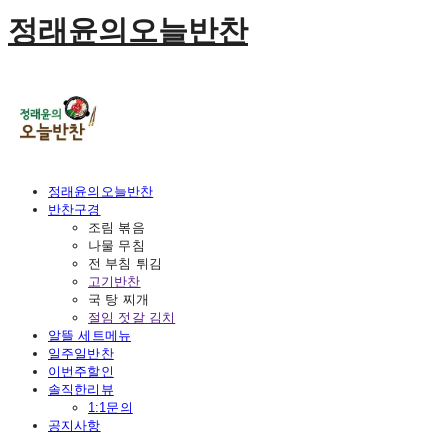
정래윤의오늘반찬
정래윤의오늘반찬
반찬구경
조림 볶음
나물 무침
전 부침 튀김
고기반찬
국 탕 찌개
절임 젓갈 김치
알뜰 세트메뉴
일주일반찬
이번주할인
솔직한리뷰
1:1문의
공지사항