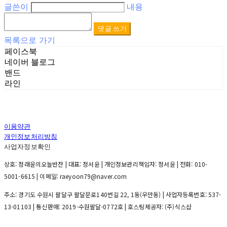
글쓴이
내용
댓글 쓰기
목록으로 가기
페이스북
네이버 블로그
밴드
라인
이용약관
개인정보처리방침
사업자정보확인
상호: 정래윤의오늘반찬 | 대표: 정서윤 | 개인정보관리책임자: 정서윤 | 전화: 010-
5001-6615 | 이메일: raeyoon79@naver.com
주소: 경기도 수원시 팔달구 팔달문로140번길 22, 1동(우만동) | 사업자등록번호:
537-
13-01103
| 통신판매:
2019-수원팔달-0772호
| 호스팅제공자: (주)식스샵