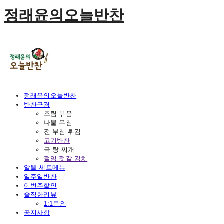
정래윤의오늘반찬
정래윤의오늘반찬
반찬구경
조림 볶음
나물 무침
전 부침 튀김
고기반찬
국 탕 찌개
절임 젓갈 김치
알뜰 세트메뉴
일주일반찬
이번주할인
솔직한리뷰
1:1문의
공지사항