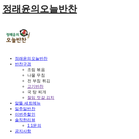
정래윤의오늘반찬
정래윤의오늘반찬
반찬구경
조림 볶음
나물 무침
전 부침 튀김
고기반찬
국 탕 찌개
절임 젓갈 김치
알뜰 세트메뉴
일주일반찬
이번주할인
솔직한리뷰
1:1문의
공지사항