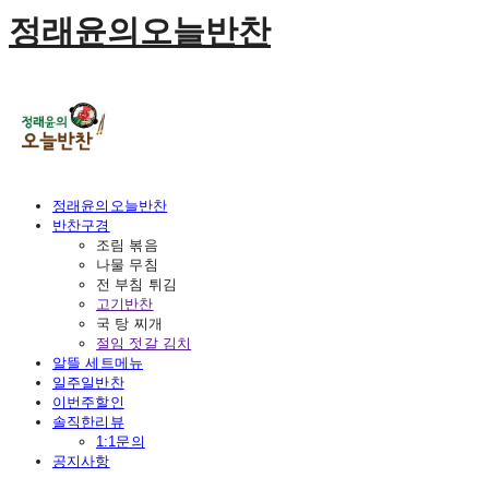
정래윤의오늘반찬
정래윤의오늘반찬
반찬구경
조림 볶음
나물 무침
전 부침 튀김
고기반찬
국 탕 찌개
절임 젓갈 김치
알뜰 세트메뉴
일주일반찬
이번주할인
솔직한리뷰
1:1문의
공지사항