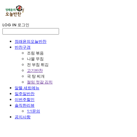
LOG IN
로그인
정래윤의오늘반찬
반찬구경
조림 볶음
나물 무침
전 부침 튀김
고기반찬
국 탕 찌개
절임 젓갈 김치
알뜰 세트메뉴
일주일반찬
이번주할인
솔직한리뷰
1:1문의
공지사항