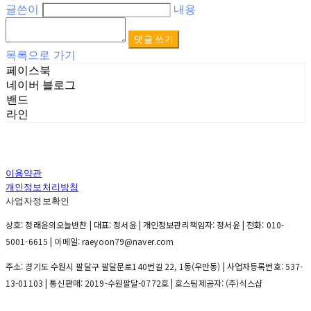
글쓴이
내용
댓글 쓰기
목록으로 가기
페이스북
네이버 블로그
밴드
라인
이용약관
개인정보처리방침
사업자정보확인
상호: 정래윤의오늘반찬 | 대표: 정서윤 | 개인정보관리책임자: 정서윤 | 전화: 010-
5001-6615 | 이메일: raeyoon79@naver.com
주소: 경기도 수원시 팔달구 팔달문로140번길 22, 1동(우만동) | 사업자등록번호:
537-
13-01103
| 통신판매:
2019-수원팔달-0772호
| 호스팅제공자: (주)식스샵