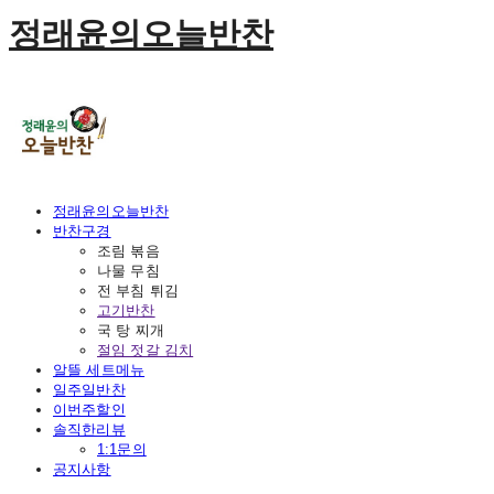
정래윤의오늘반찬
정래윤의오늘반찬
반찬구경
조림 볶음
나물 무침
전 부침 튀김
고기반찬
국 탕 찌개
절임 젓갈 김치
알뜰 세트메뉴
일주일반찬
이번주할인
솔직한리뷰
1:1문의
공지사항