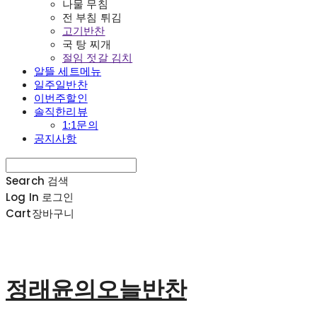
나물 무침
전 부침 튀김
고기반찬
국 탕 찌개
절임 젓갈 김치
알뜰 세트메뉴
일주일반찬
이번주할인
솔직한리뷰
1:1문의
공지사항
Search
검색
Log In
로그인
Cart
장바구니
정래윤의오늘반찬