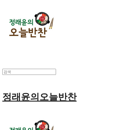
정래윤의오늘반찬