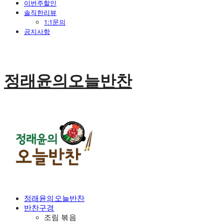
이번주할인
솔직한리뷰
1:1문의
공지사항
정래윤의오늘반찬
정래윤의오늘반찬
반찬구경
조림 볶음