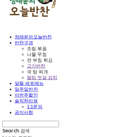
정래윤의오늘반찬
반찬구경
조림 볶음
나물 무침
전 부침 튀김
고기반찬
국 탕 찌개
절임 젓갈 김치
알뜰 세트메뉴
일주일반찬
이번주할인
솔직한리뷰
1:1문의
공지사항
Search
검색