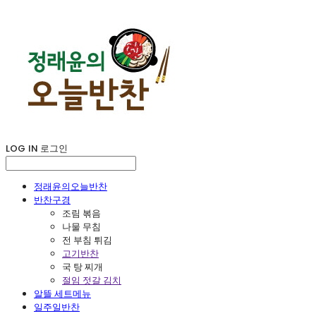
LOG IN
로그인
정래윤의오늘반찬
반찬구경
조림 볶음
나물 무침
전 부침 튀김
고기반찬
국 탕 찌개
절임 젓갈 김치
알뜰 세트메뉴
일주일반찬