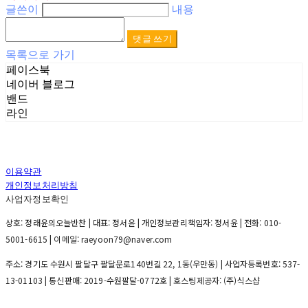
글쓴이
내용
댓글 쓰기
목록으로 가기
페이스북
네이버 블로그
밴드
라인
이용약관
개인정보처리방침
사업자정보확인
상호: 정래윤의오늘반찬 | 대표: 정서윤 | 개인정보관리책임자: 정서윤 | 전화: 010-
5001-6615 | 이메일: raeyoon79@naver.com
주소: 경기도 수원시 팔달구 팔달문로140번길 22, 1동(우만동) | 사업자등록번호:
537-
13-01103
| 통신판매:
2019-수원팔달-0772호
| 호스팅제공자: (주)식스샵