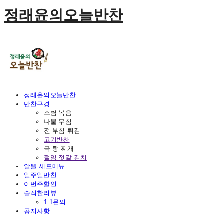
정래윤의오늘반찬
정래윤의오늘반찬
반찬구경
조림 볶음
나물 무침
전 부침 튀김
고기반찬
국 탕 찌개
절임 젓갈 김치
알뜰 세트메뉴
일주일반찬
이번주할인
솔직한리뷰
1:1문의
공지사항