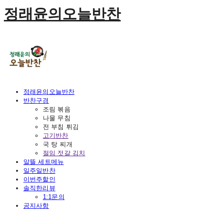
정래윤의오늘반찬
정래윤의오늘반찬
반찬구경
조림 볶음
나물 무침
전 부침 튀김
고기반찬
국 탕 찌개
절임 젓갈 김치
알뜰 세트메뉴
일주일반찬
이번주할인
솔직한리뷰
1:1문의
공지사항