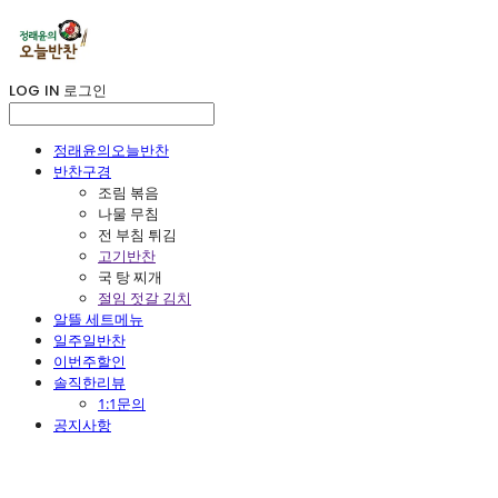
LOG IN
로그인
정래윤의오늘반찬
반찬구경
조림 볶음
나물 무침
전 부침 튀김
고기반찬
국 탕 찌개
절임 젓갈 김치
알뜰 세트메뉴
일주일반찬
이번주할인
솔직한리뷰
1:1문의
공지사항