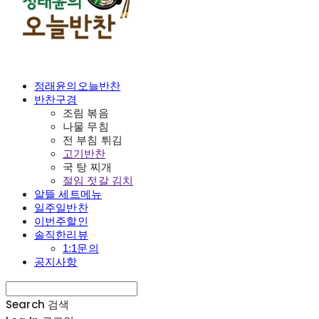
정래윤의오늘반찬
반찬구경
조림 볶음
나물 무침
전 부침 튀김
고기반찬
국 탕 찌개
절임 젓갈 김치
알뜰 세트메뉴
일주일반찬
이번주할인
솔직한리뷰
1:1문의
공지사항
Search
검색