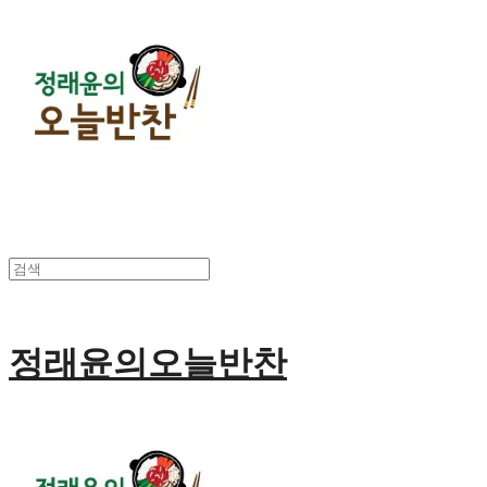
정래윤의오늘반찬