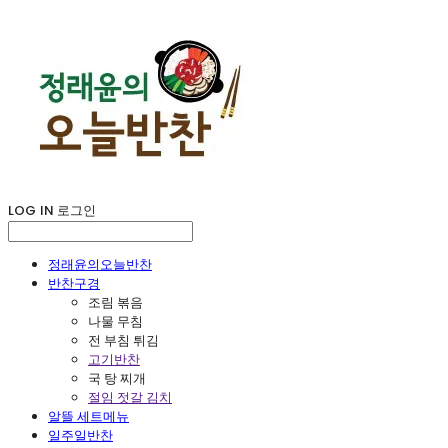
LOG IN
로그인
정래윤의오늘반찬
반찬구경
조림 볶음
나물 무침
전 부침 튀김
고기반찬
국 탕 찌개
절임 젓갈 김치
알뜰 세트메뉴
일주일반찬