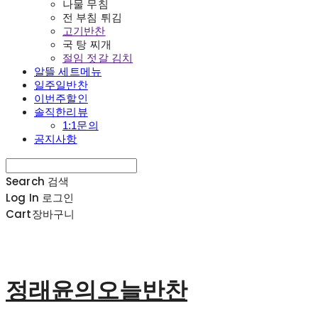
나물 무침
전 부침 튀김
고기반찬
국 탕 찌개
절임 젓갈 김치
알뜰 세트메뉴
일주일반찬
이번주할인
솔직한리뷰
1:1문의
공지사항
Search
검색
Log In
로그인
Cart
장바구니
정래윤의오늘반찬