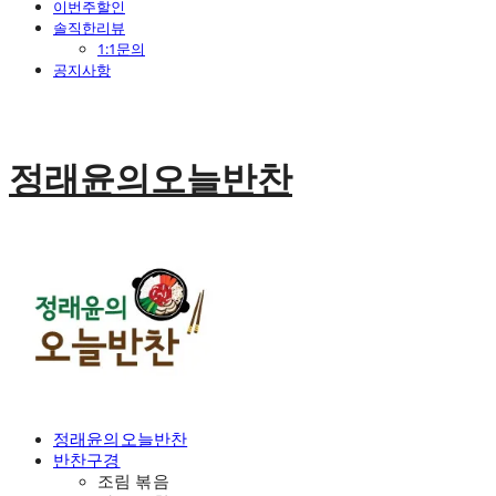
이번주할인
솔직한리뷰
1:1문의
공지사항
정래윤의오늘반찬
정래윤의오늘반찬
반찬구경
조림 볶음