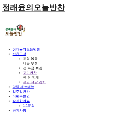
정래윤의오늘반찬
정래윤의오늘반찬
반찬구경
조림 볶음
나물 무침
전 부침 튀김
고기반찬
국 탕 찌개
절임 젓갈 김치
알뜰 세트메뉴
일주일반찬
이번주할인
솔직한리뷰
1:1문의
공지사항