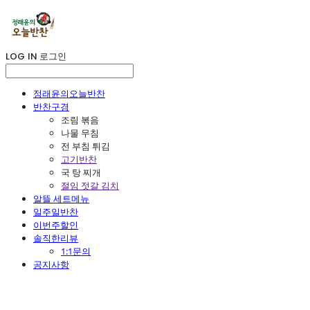
LOG IN
로그인
정래윤의오늘반찬
반찬구경
조림 볶음
나물 무침
전 부침 튀김
고기반찬
국 탕 찌개
절임 젓갈 김치
알뜰 세트메뉴
일주일반찬
이번주할인
솔직한리뷰
1:1문의
공지사항