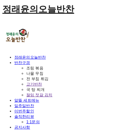
정래윤의오늘반찬
정래윤의오늘반찬
반찬구경
조림 볶음
나물 무침
전 부침 튀김
고기반찬
국 탕 찌개
절임 젓갈 김치
알뜰 세트메뉴
일주일반찬
이번주할인
솔직한리뷰
1:1문의
공지사항