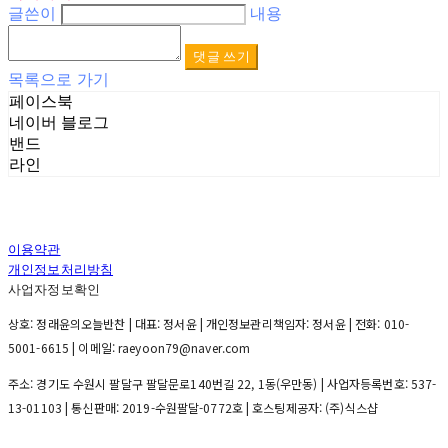
글쓴이
내용
댓글 쓰기
목록으로 가기
페이스북
네이버 블로그
밴드
라인
이용약관
개인정보처리방침
사업자정보확인
상호: 정래윤의오늘반찬 | 대표: 정서윤 | 개인정보관리책임자: 정서윤 | 전화: 010-
5001-6615 | 이메일: raeyoon79@naver.com
주소: 경기도 수원시 팔달구 팔달문로140번길 22, 1동(우만동) | 사업자등록번호:
537-
13-01103
| 통신판매:
2019-수원팔달-0772호
| 호스팅제공자: (주)식스샵