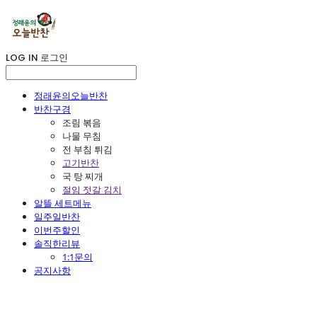
LOG IN
로그인
정래윤의오늘반찬
반찬구경
조림 볶음
나물 무침
전 부침 튀김
고기반찬
국 탕 찌개
절임 젓갈 김치
알뜰 세트메뉴
일주일반찬
이번주할인
솔직한리뷰
1:1문의
공지사항