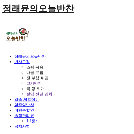
정래윤의오늘반찬
정래윤의오늘반찬
반찬구경
조림 볶음
나물 무침
전 부침 튀김
고기반찬
국 탕 찌개
절임 젓갈 김치
알뜰 세트메뉴
일주일반찬
이번주할인
솔직한리뷰
1:1문의
공지사항