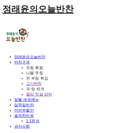
정래윤의오늘반찬
정래윤의오늘반찬
반찬구경
조림 볶음
나물 무침
전 부침 튀김
고기반찬
국 탕 찌개
절임 젓갈 김치
알뜰 세트메뉴
일주일반찬
이번주할인
솔직한리뷰
1:1문의
공지사항