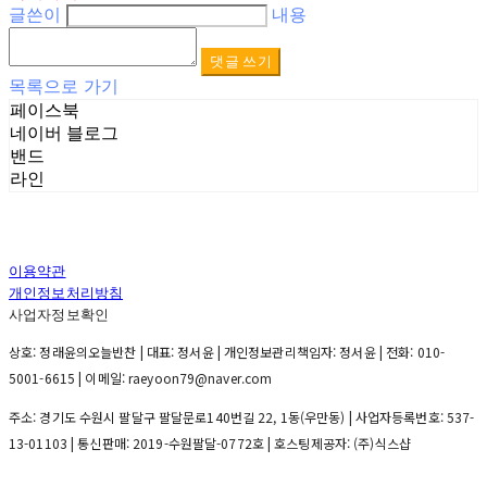
글쓴이
내용
댓글 쓰기
목록으로 가기
페이스북
네이버 블로그
밴드
라인
이용약관
개인정보처리방침
사업자정보확인
상호: 정래윤의오늘반찬 | 대표: 정서윤 | 개인정보관리책임자: 정서윤 | 전화: 010-
5001-6615 | 이메일: raeyoon79@naver.com
주소: 경기도 수원시 팔달구 팔달문로140번길 22, 1동(우만동) | 사업자등록번호:
537-
13-01103
| 통신판매:
2019-수원팔달-0772호
| 호스팅제공자: (주)식스샵