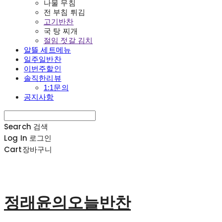
나물 무침
전 부침 튀김
고기반찬
국 탕 찌개
절임 젓갈 김치
알뜰 세트메뉴
일주일반찬
이번주할인
솔직한리뷰
1:1문의
공지사항
Search
검색
Log In
로그인
Cart
장바구니
정래윤의오늘반찬