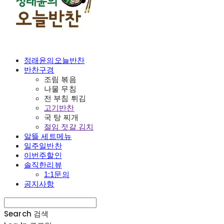
정래윤의오늘반찬
반찬구경
조림 볶음
나물 무침
전 부침 튀김
고기반찬
국 탕 찌개
절임 젓갈 김치
알뜰 세트메뉴
일주일반찬
이번주할인
솔직한리뷰
1:1문의
공지사항
Search
검색