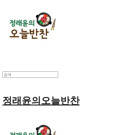
정래윤의오늘반찬