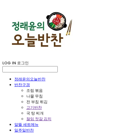
LOG IN
로그인
정래윤의오늘반찬
반찬구경
조림 볶음
나물 무침
전 부침 튀김
고기반찬
국 탕 찌개
절임 젓갈 김치
알뜰 세트메뉴
일주일반찬