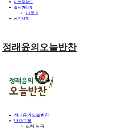
이번주할인
솔직한리뷰
1:1문의
공지사항
정래윤의오늘반찬
정래윤의오늘반찬
반찬구경
조림 볶음