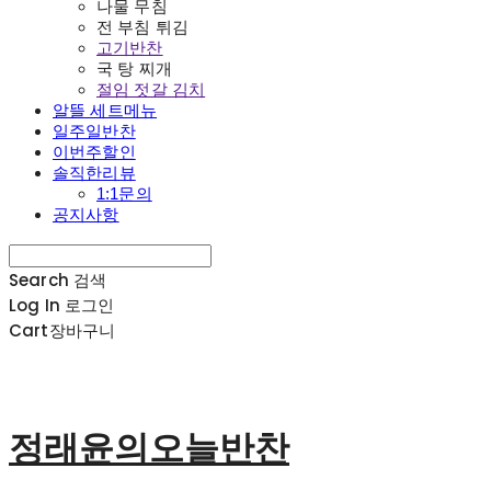
나물 무침
전 부침 튀김
고기반찬
국 탕 찌개
절임 젓갈 김치
알뜰 세트메뉴
일주일반찬
이번주할인
솔직한리뷰
1:1문의
공지사항
Search
검색
Log In
로그인
Cart
장바구니
정래윤의오늘반찬