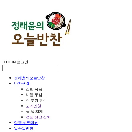
LOG IN
로그인
정래윤의오늘반찬
반찬구경
조림 볶음
나물 무침
전 부침 튀김
고기반찬
국 탕 찌개
절임 젓갈 김치
알뜰 세트메뉴
일주일반찬