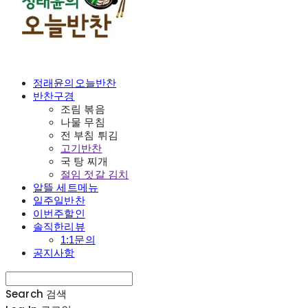
정래윤의오늘반찬
반찬구경
조림 볶음
나물 무침
전 부침 튀김
고기반찬
국 탕 찌개
절임 젓갈 김치
알뜰 세트메뉴
일주일반찬
이번주할인
솔직한리뷰
1:1문의
공지사항
Search
검색