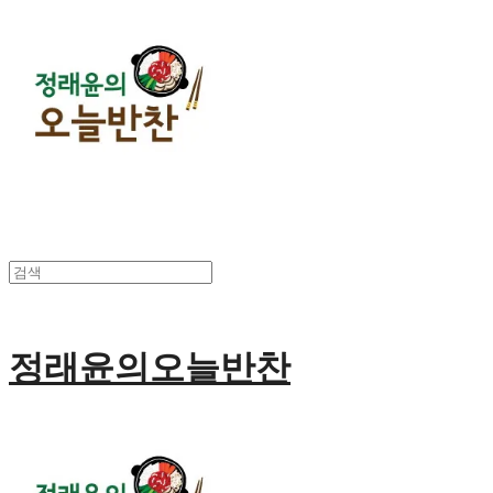
정래윤의오늘반찬