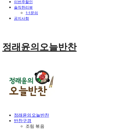
이번주할인
솔직한리뷰
1:1문의
공지사항
정래윤의오늘반찬
정래윤의오늘반찬
반찬구경
조림 볶음