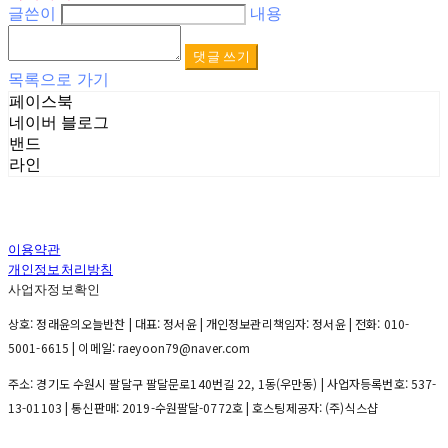
글쓴이
내용
댓글 쓰기
목록으로 가기
페이스북
네이버 블로그
밴드
라인
이용약관
개인정보처리방침
사업자정보확인
상호: 정래윤의오늘반찬 | 대표: 정서윤 | 개인정보관리책임자: 정서윤 | 전화: 010-
5001-6615 | 이메일: raeyoon79@naver.com
주소: 경기도 수원시 팔달구 팔달문로140번길 22, 1동(우만동) | 사업자등록번호:
537-
13-01103
| 통신판매:
2019-수원팔달-0772호
| 호스팅제공자: (주)식스샵