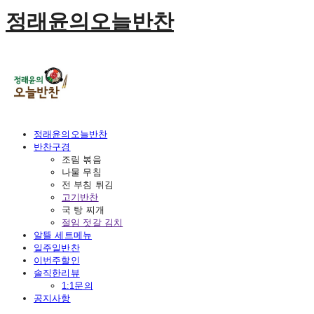
정래윤의오늘반찬
정래윤의오늘반찬
반찬구경
조림 볶음
나물 무침
전 부침 튀김
고기반찬
국 탕 찌개
절임 젓갈 김치
알뜰 세트메뉴
일주일반찬
이번주할인
솔직한리뷰
1:1문의
공지사항