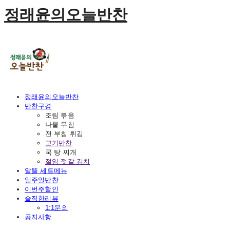
정래윤의오늘반찬
정래윤의오늘반찬
반찬구경
조림 볶음
나물 무침
전 부침 튀김
고기반찬
국 탕 찌개
절임 젓갈 김치
알뜰 세트메뉴
일주일반찬
이번주할인
솔직한리뷰
1:1문의
공지사항