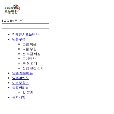
LOG IN
로그인
정래윤의오늘반찬
반찬구경
조림 볶음
나물 무침
전 부침 튀김
고기반찬
국 탕 찌개
절임 젓갈 김치
알뜰 세트메뉴
일주일반찬
이번주할인
솔직한리뷰
1:1문의
공지사항