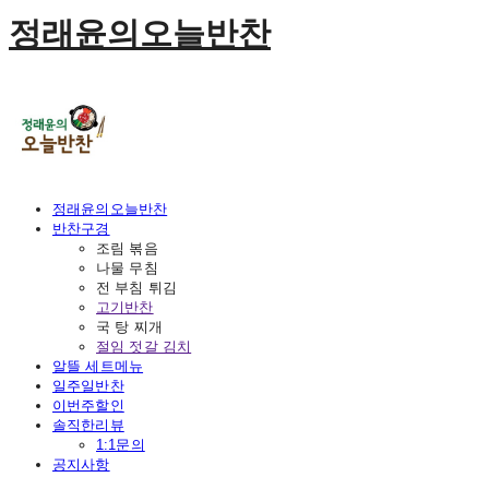
정래윤의오늘반찬
정래윤의오늘반찬
반찬구경
조림 볶음
나물 무침
전 부침 튀김
고기반찬
국 탕 찌개
절임 젓갈 김치
알뜰 세트메뉴
일주일반찬
이번주할인
솔직한리뷰
1:1문의
공지사항