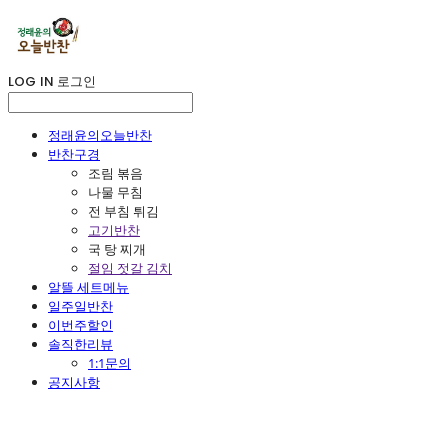
LOG IN
로그인
정래윤의오늘반찬
반찬구경
조림 볶음
나물 무침
전 부침 튀김
고기반찬
국 탕 찌개
절임 젓갈 김치
알뜰 세트메뉴
일주일반찬
이번주할인
솔직한리뷰
1:1문의
공지사항