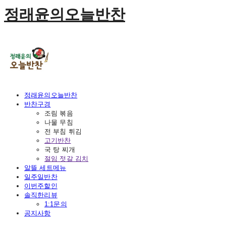
정래윤의오늘반찬
정래윤의오늘반찬
반찬구경
조림 볶음
나물 무침
전 부침 튀김
고기반찬
국 탕 찌개
절임 젓갈 김치
알뜰 세트메뉴
일주일반찬
이번주할인
솔직한리뷰
1:1문의
공지사항