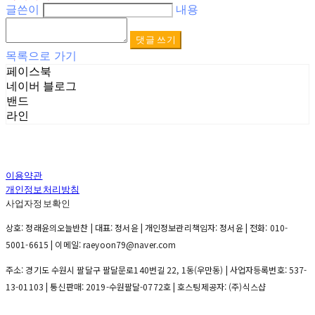
글쓴이
내용
댓글 쓰기
목록으로 가기
페이스북
네이버 블로그
밴드
라인
이용약관
개인정보처리방침
사업자정보확인
상호: 정래윤의오늘반찬 | 대표: 정서윤 | 개인정보관리책임자: 정서윤 | 전화: 010-
5001-6615 | 이메일: raeyoon79@naver.com
주소: 경기도 수원시 팔달구 팔달문로140번길 22, 1동(우만동) | 사업자등록번호:
537-
13-01103
| 통신판매:
2019-수원팔달-0772호
| 호스팅제공자: (주)식스샵