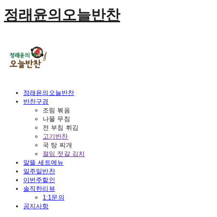
정래윤의오늘반찬
정래윤의오늘반찬
반찬구경
조림 볶음
나물 무침
전 부침 튀김
고기반찬
국 탕 찌개
절임 젓갈 김치
알뜰 세트메뉴
일주일반찬
이번주할인
솔직한리뷰
1:1문의
공지사항