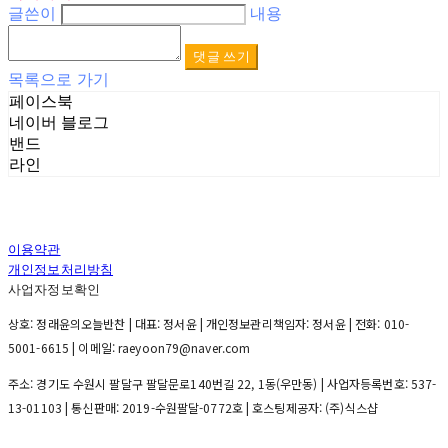
글쓴이
내용
댓글 쓰기
목록으로 가기
페이스북
네이버 블로그
밴드
라인
이용약관
개인정보처리방침
사업자정보확인
상호: 정래윤의오늘반찬 | 대표: 정서윤 | 개인정보관리책임자: 정서윤 | 전화: 010-
5001-6615 | 이메일: raeyoon79@naver.com
주소: 경기도 수원시 팔달구 팔달문로140번길 22, 1동(우만동) | 사업자등록번호:
537-
13-01103
| 통신판매:
2019-수원팔달-0772호
| 호스팅제공자: (주)식스샵