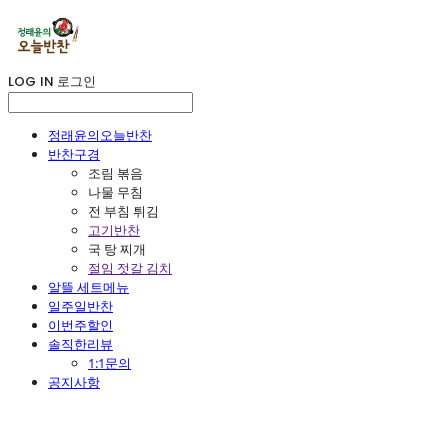
LOG IN
로그인
정래윤의오늘반찬
반찬구경
조림 볶음
나물 무침
전 부침 튀김
고기반찬
국 탕 찌개
절임 젓갈 김치
알뜰 세트메뉴
일주일반찬
이번주할인
솔직한리뷰
1:1문의
공지사항