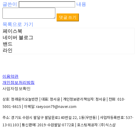
글쓴이
내용
댓글 쓰기
목록으로 가기
페이스북
네이버 블로그
밴드
라인
이용약관
개인정보처리방침
사업자정보확인
상호: 정래윤의오늘반찬 | 대표: 정서윤 | 개인정보관리책임자: 정서윤 | 전화: 010-
5001-6615 | 이메일: raeyoon79@naver.com
주소: 경기도 수원시 팔달구 팔달문로140번길 22, 1동(우만동) | 사업자등록번호:
537-
13-01103
| 통신판매:
2019-수원팔달-0772호
| 호스팅제공자: (주)식스샵