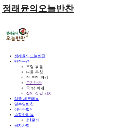
정래윤의오늘반찬
정래윤의오늘반찬
반찬구경
조림 볶음
나물 무침
전 부침 튀김
고기반찬
국 탕 찌개
절임 젓갈 김치
알뜰 세트메뉴
일주일반찬
이번주할인
솔직한리뷰
1:1문의
공지사항