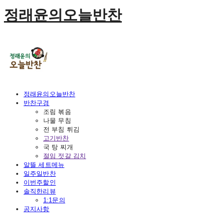
정래윤의오늘반찬
정래윤의오늘반찬
반찬구경
조림 볶음
나물 무침
전 부침 튀김
고기반찬
국 탕 찌개
절임 젓갈 김치
알뜰 세트메뉴
일주일반찬
이번주할인
솔직한리뷰
1:1문의
공지사항