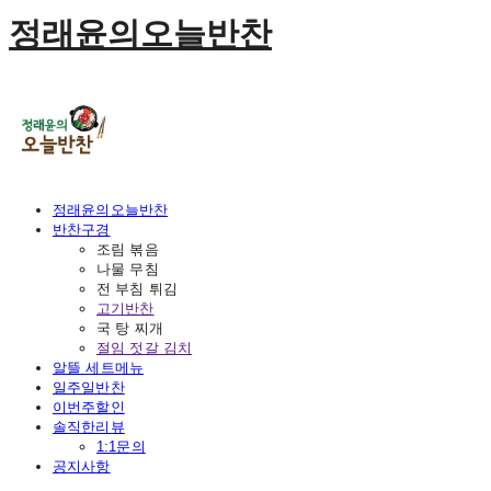
정래윤의오늘반찬
정래윤의오늘반찬
반찬구경
조림 볶음
나물 무침
전 부침 튀김
고기반찬
국 탕 찌개
절임 젓갈 김치
알뜰 세트메뉴
일주일반찬
이번주할인
솔직한리뷰
1:1문의
공지사항