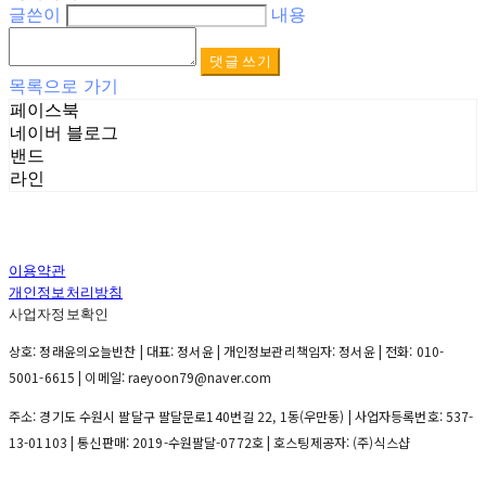
글쓴이
내용
댓글 쓰기
목록으로 가기
페이스북
네이버 블로그
밴드
라인
이용약관
개인정보처리방침
사업자정보확인
상호: 정래윤의오늘반찬 | 대표: 정서윤 | 개인정보관리책임자: 정서윤 | 전화: 010-
5001-6615 | 이메일: raeyoon79@naver.com
주소: 경기도 수원시 팔달구 팔달문로140번길 22, 1동(우만동) | 사업자등록번호:
537-
13-01103
| 통신판매:
2019-수원팔달-0772호
| 호스팅제공자: (주)식스샵