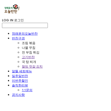
LOG IN
로그인
정래윤의오늘반찬
반찬구경
조림 볶음
나물 무침
전 부침 튀김
고기반찬
국 탕 찌개
절임 젓갈 김치
알뜰 세트메뉴
일주일반찬
이번주할인
솔직한리뷰
1:1문의
공지사항