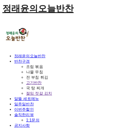
정래윤의오늘반찬
정래윤의오늘반찬
반찬구경
조림 볶음
나물 무침
전 부침 튀김
고기반찬
국 탕 찌개
절임 젓갈 김치
알뜰 세트메뉴
일주일반찬
이번주할인
솔직한리뷰
1:1문의
공지사항