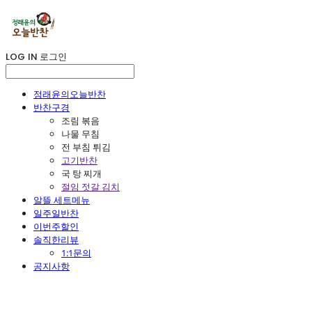
LOG IN
로그인
정래윤의오늘반찬
반찬구경
조림 볶음
나물 무침
전 부침 튀김
고기반찬
국 탕 찌개
절임 젓갈 김치
알뜰 세트메뉴
일주일반찬
이번주할인
솔직한리뷰
1:1문의
공지사항