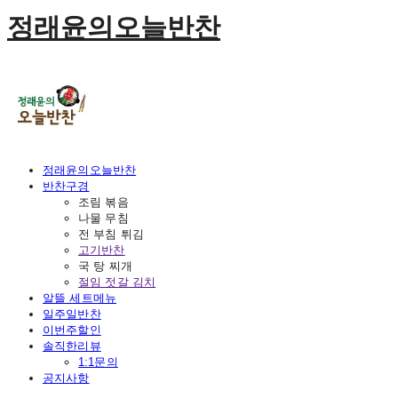
정래윤의오늘반찬
정래윤의오늘반찬
반찬구경
조림 볶음
나물 무침
전 부침 튀김
고기반찬
국 탕 찌개
절임 젓갈 김치
알뜰 세트메뉴
일주일반찬
이번주할인
솔직한리뷰
1:1문의
공지사항