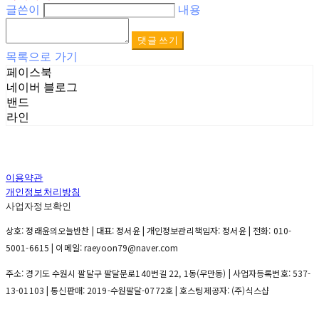
글쓴이
내용
댓글 쓰기
목록으로 가기
페이스북
네이버 블로그
밴드
라인
이용약관
개인정보처리방침
사업자정보확인
상호: 정래윤의오늘반찬 | 대표: 정서윤 | 개인정보관리책임자: 정서윤 | 전화: 010-
5001-6615 | 이메일: raeyoon79@naver.com
주소: 경기도 수원시 팔달구 팔달문로140번길 22, 1동(우만동) | 사업자등록번호:
537-
13-01103
| 통신판매:
2019-수원팔달-0772호
| 호스팅제공자: (주)식스샵