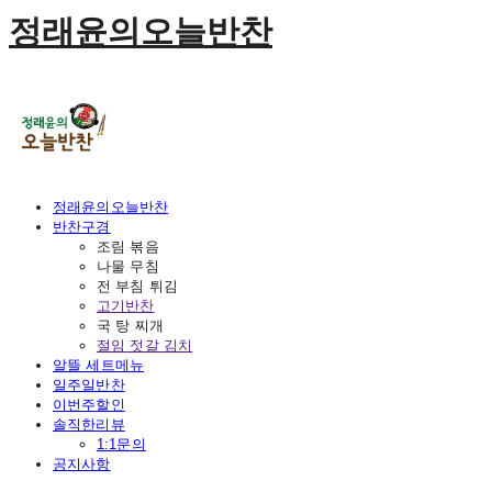
정래윤의오늘반찬
정래윤의오늘반찬
반찬구경
조림 볶음
나물 무침
전 부침 튀김
고기반찬
국 탕 찌개
절임 젓갈 김치
알뜰 세트메뉴
일주일반찬
이번주할인
솔직한리뷰
1:1문의
공지사항