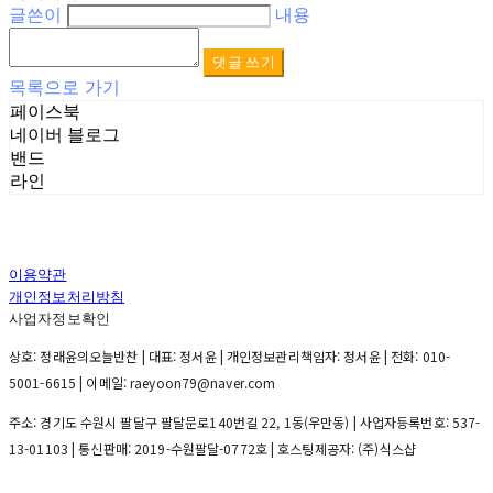
글쓴이
내용
댓글 쓰기
목록으로 가기
페이스북
네이버 블로그
밴드
라인
이용약관
개인정보처리방침
사업자정보확인
상호: 정래윤의오늘반찬 | 대표: 정서윤 | 개인정보관리책임자: 정서윤 | 전화: 010-
5001-6615 | 이메일: raeyoon79@naver.com
주소: 경기도 수원시 팔달구 팔달문로140번길 22, 1동(우만동) | 사업자등록번호:
537-
13-01103
| 통신판매:
2019-수원팔달-0772호
| 호스팅제공자: (주)식스샵