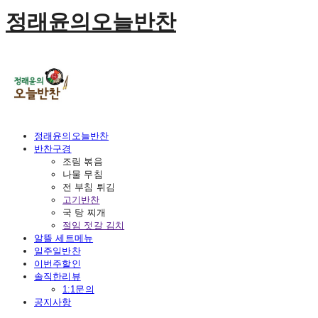
정래윤의오늘반찬
정래윤의오늘반찬
반찬구경
조림 볶음
나물 무침
전 부침 튀김
고기반찬
국 탕 찌개
절임 젓갈 김치
알뜰 세트메뉴
일주일반찬
이번주할인
솔직한리뷰
1:1문의
공지사항