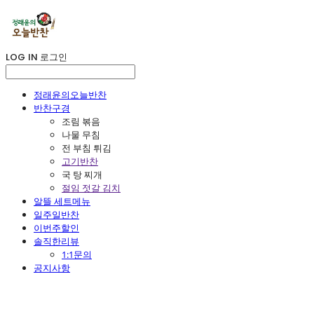
LOG IN
로그인
정래윤의오늘반찬
반찬구경
조림 볶음
나물 무침
전 부침 튀김
고기반찬
국 탕 찌개
절임 젓갈 김치
알뜰 세트메뉴
일주일반찬
이번주할인
솔직한리뷰
1:1문의
공지사항