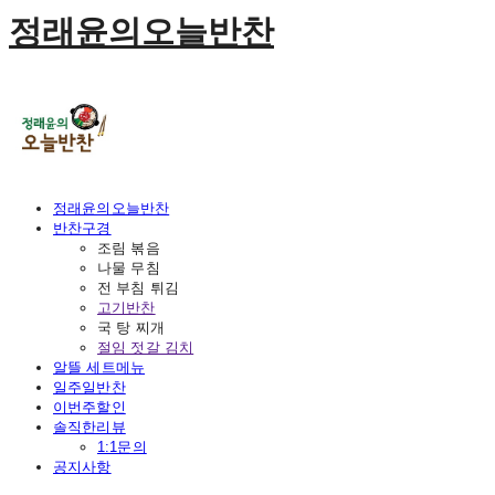
정래윤의오늘반찬
정래윤의오늘반찬
반찬구경
조림 볶음
나물 무침
전 부침 튀김
고기반찬
국 탕 찌개
절임 젓갈 김치
알뜰 세트메뉴
일주일반찬
이번주할인
솔직한리뷰
1:1문의
공지사항