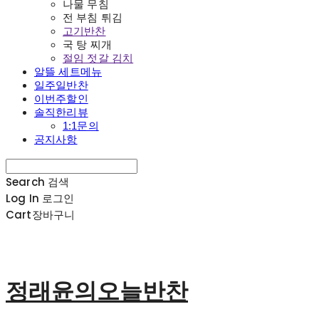
나물 무침
전 부침 튀김
고기반찬
국 탕 찌개
절임 젓갈 김치
알뜰 세트메뉴
일주일반찬
이번주할인
솔직한리뷰
1:1문의
공지사항
Search
검색
Log In
로그인
Cart
장바구니
정래윤의오늘반찬