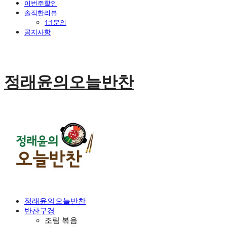
이번주할인
솔직한리뷰
1:1문의
공지사항
정래윤의오늘반찬
정래윤의오늘반찬
반찬구경
조림 볶음