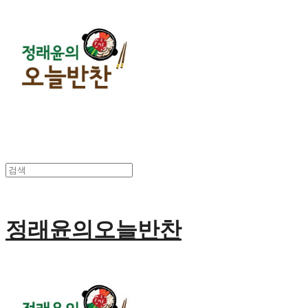
정래윤의오늘반찬