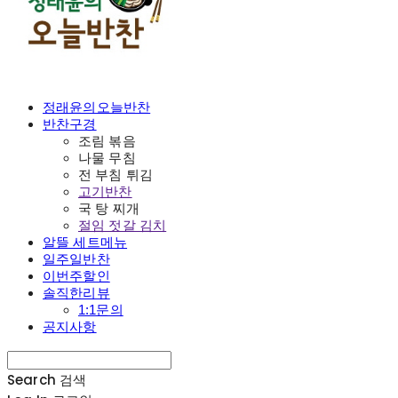
정래윤의오늘반찬
반찬구경
조림 볶음
나물 무침
전 부침 튀김
고기반찬
국 탕 찌개
절임 젓갈 김치
알뜰 세트메뉴
일주일반찬
이번주할인
솔직한리뷰
1:1문의
공지사항
Search
검색