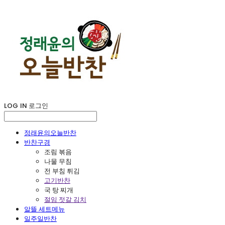
LOG IN
로그인
정래윤의오늘반찬
반찬구경
조림 볶음
나물 무침
전 부침 튀김
고기반찬
국 탕 찌개
절임 젓갈 김치
알뜰 세트메뉴
일주일반찬