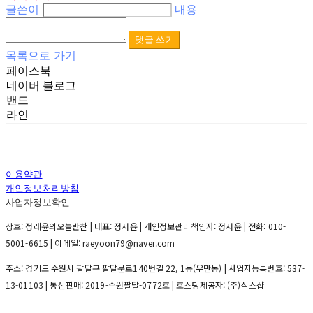
글쓴이
내용
댓글 쓰기
목록으로 가기
페이스북
네이버 블로그
밴드
라인
이용약관
개인정보처리방침
사업자정보확인
상호: 정래윤의오늘반찬 | 대표: 정서윤 | 개인정보관리책임자: 정서윤 | 전화: 010-
5001-6615 | 이메일: raeyoon79@naver.com
주소: 경기도 수원시 팔달구 팔달문로140번길 22, 1동(우만동) | 사업자등록번호:
537-
13-01103
| 통신판매:
2019-수원팔달-0772호
| 호스팅제공자: (주)식스샵