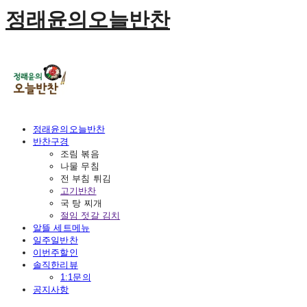
정래윤의오늘반찬
정래윤의오늘반찬
반찬구경
조림 볶음
나물 무침
전 부침 튀김
고기반찬
국 탕 찌개
절임 젓갈 김치
알뜰 세트메뉴
일주일반찬
이번주할인
솔직한리뷰
1:1문의
공지사항