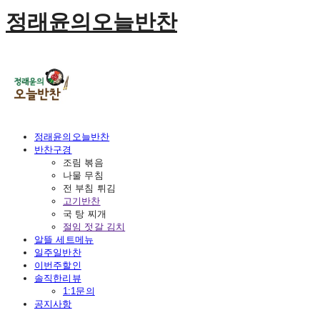
정래윤의오늘반찬
정래윤의오늘반찬
반찬구경
조림 볶음
나물 무침
전 부침 튀김
고기반찬
국 탕 찌개
절임 젓갈 김치
알뜰 세트메뉴
일주일반찬
이번주할인
솔직한리뷰
1:1문의
공지사항