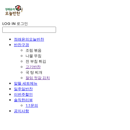
LOG IN
로그인
정래윤의오늘반찬
반찬구경
조림 볶음
나물 무침
전 부침 튀김
고기반찬
국 탕 찌개
절임 젓갈 김치
알뜰 세트메뉴
일주일반찬
이번주할인
솔직한리뷰
1:1문의
공지사항